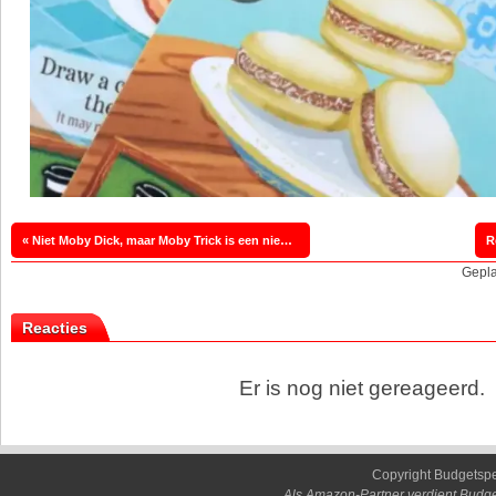
« Niet Moby Dick, maar Moby Trick is een nieuw slagenspel
R
Gepla
Reacties
Er is nog niet gereageerd.
Copyright Budgetsp
Als Amazon-Partner verdient Budge