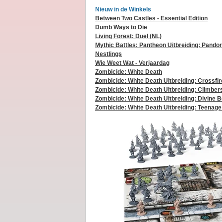
Nieuw in de Winkels
Between Two Castles - Essential Edition
Dumb Ways to Die
Living Forest: Duel (NL)
Mythic Battles: Pantheon Uitbreiding: Pando
Nestlings
Wie Weet Wat - Verjaardag
Zombicide: White Death
Zombicide: White Death Uitbreiding: Crossfi
Zombicide: White Death Uitbreiding: Climbers 
Zombicide: White Death Uitbreiding: Divine 
Zombicide: White Death Uitbreiding: Teenage 