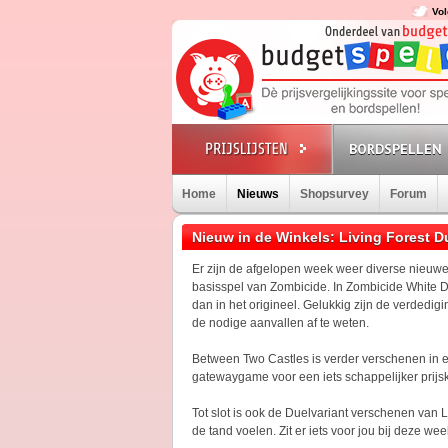
Vol
BORDSPELLEN
Home
Nieuws
Shopsurvey
Forum
Nieuw in de Winkels: Living Forest D
Er zijn de afgelopen week weer diverse nieuw
basisspel van Zombicide. In Zombicide White De
dan in het origineel. Gelukkig zijn de verdedi
de nodige aanvallen af te weten.
Between Two Castles is verder verschenen in 
gatewaygame voor een iets schappelijker prijskaa
Tot slot is ook de Duelvariant verschenen van Li
de tand voelen. Zit er iets voor jou bij deze we