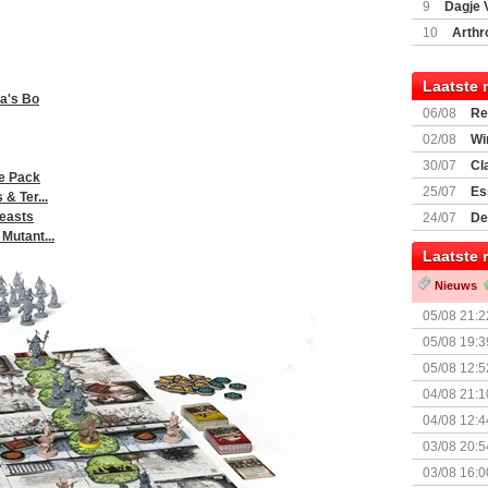
9
Dagje 
(77059)
(I
10
Arthr
Laatste 
ra's Bo
06/08
Re
Land
02/08
Wi
30/07
Cl
re Pack
uitbreiding
25/07
Es
& Ter...
Boardgam
Beasts
24/07
De
Mutant...
weekend v
Laatste 
Nieuws
05/08 21:2
Nemesis Re
05/08 19:3
05/08 12:5
Prijsverla
04/08 21:1
04/08 12:4
+ nieuwe u
03/08 20:5
03/08 16:0