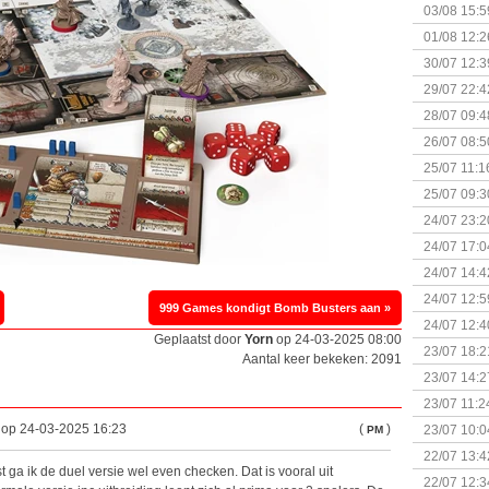
Kapitein 
03/08 15:5
01/08 12:2
30/07 12:3
29/07 22:4
28/07 09:4
26/07 08:5
25/07 11:1
25/07 09:3
Uitbreidi
24/07 23:2
24/07 17:0
(Bordspell
24/07 14:4
Surprise 
24/07 12:5
999 Games kondigt Bomb Busters aan »
(Bordspell
24/07 12:4
Geplaatst door
Yorn
op 24-03-2025 08:00
23/07 18:2
Aantal keer bekeken: 2091
start
23/07 14:2
(Bordspell
23/07 11:2
) op 24-03-2025 16:23
(
)
23/07 10:0
PM
22/07 13:4
t ga ik de duel versie wel even checken. Dat is vooral uit
(Bordspell
22/07 12:3