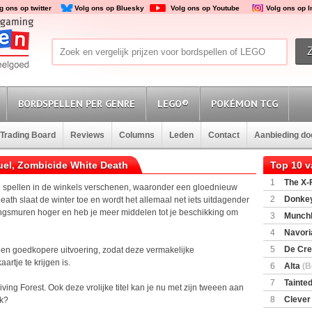
g ons op twitter
Volg ons op Bluesky
Volg ons op Youtube
Volg ons op 
BORDSPELLEN PER GENRE
LEGO®
POKÉMON TCG
Trading Board
Reviews
Columns
Leden
Contact
Aanbieding d
uel, Zombicide White Death
Top 10 
1
The X-F
e spellen in de winkels verschenen, waaronder een gloednieuw
2
Donkey
ath slaat de winter toe en wordt het allemaal net iets uitdagender
(SuperMar
gingsmuren hoger en heb je meer middelen tot je beschikking om
3
Munchl
4
Navori
5
De Cre
een goedkopere uitvoering, zodat deze vermakelijke
rtje te krijgen is.
6
Alta
(B
7
Tainted
ving Forest. Ook deze vrolijke titel kan je nu met zijn tweeen aan
Encounte
8
Clever
ek?