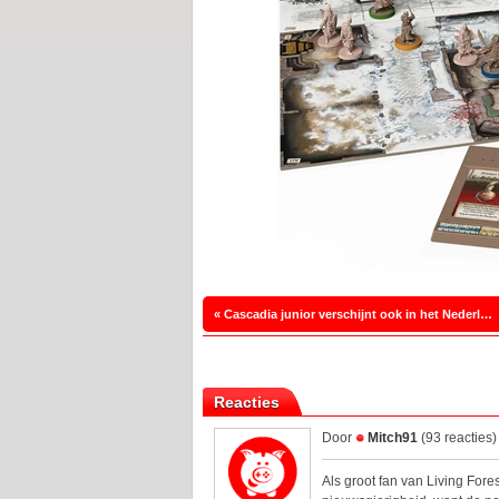
« Cascadia junior verschijnt ook in het Nederlands
Reacties
Door
Mitch91
(93 reacties
Als groot fan van Living Fores