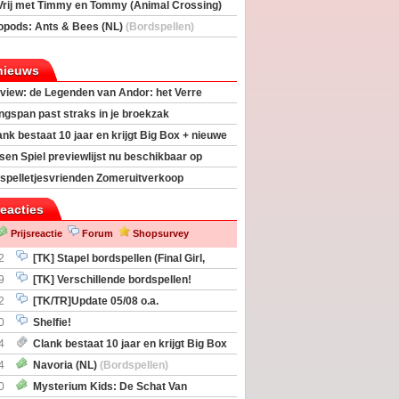
Vrij met Timmy en Tommy (Animal Crossing)
deas)
opods: Ants & Bees (NL)
(Bordspellen)
nieuws
view: de Legenden van Andor: het Verre
ngspan past straks in je broekzak
ank bestaat 10 jaar en krijgt Big Box + nieuwe
sen Spiel previewlijst nu beschikbaar op
egeek
spelletjesvrienden Zomeruitverkoop
an start
reacties
Prijsreactie
Forum
Shopsurvey
2
[TK] Stapel bordspellen (Final Girl,
taliation, Zombicide Invader)
9
[TK] Verschillende bordspellen!
2
[TK/TR]Update 05/08 o.a.
gingen, Imperium Horizons, 20 Strong
0
Shelfie!
4
Clank bestaat 10 jaar en krijgt Big Box
itbreiding
4
Navoria (NL)
(Bordspellen)
0
Mysterium Kids: De Schat Van