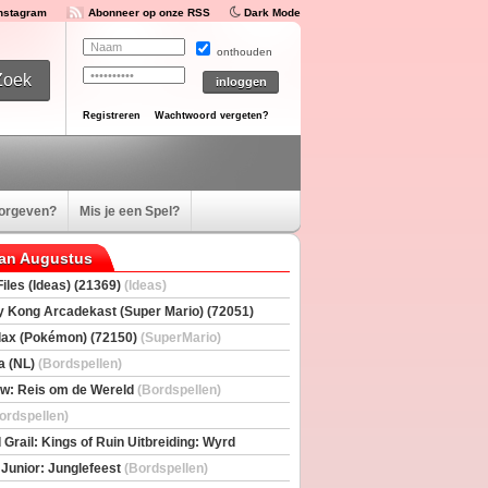
Instagram
Abonneer op onze RSS
Dark Mode
onthouden
Registreren
Wachtwoord vergeten?
oorgeven?
Mis je een Spel?
van Augustus
iles (Ideas) (21369)
(Ideas)
 Kong Arcadekast (Super Mario) (72051)
io)
ax (Pokémon) (72150)
(SuperMario)
a (NL)
(Bordspellen)
w: Reis om de Wereld
(Bordspellen)
ordspellen)
 Grail: Kings of Ruin Uitbreiding: Wyrd
rs
(Bordspellen)
 Junior: Junglefeest
(Bordspellen)