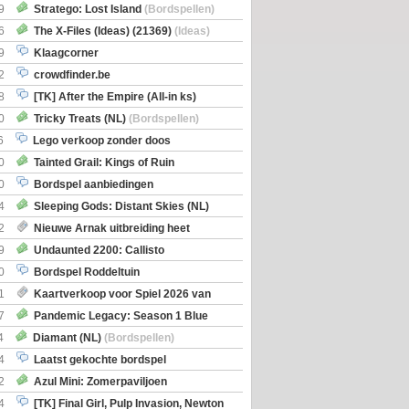
Boe
(Bordspellen)
9
Stratego: Lost Island
(Bordspellen)
6
The X-Files (Ideas) (21369)
(Ideas)
9
Klaagcorner
2
crowdfinder.be
8
[TK] After the Empire (All-in ks)
0
Tricky Treats (NL)
(Bordspellen)
6
Lego verkoop zonder doos
0
Tainted Grail: Kings of Ruin
ng: Wyrd Encounters
(Bordspellen)
0
Bordspel aanbiedingen
4
Sleeping Gods: Distant Skies (NL)
en)
2
Nieuwe Arnak uitbreiding heet
Shipments
9
Undaunted 2200: Callisto
en)
0
Bordspel Roddeltuin
1
Kaartverkoop voor Spiel 2026 van
7
Pandemic Legacy: Season 1 Blue
en)
4
Diamant (NL)
(Bordspellen)
4
Laatst gekochte bordspel
2
Azul Mini: Zomerpaviljoen
en)
4
[TK] Final Girl, Pulp Invasion, Newton