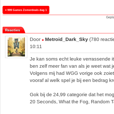
« 999 Games Zomerdeals dag 1
Gepla
Reacties
Door
Metroid_Dark_Sky
(780 reacti
10:11
Je kan soms echt leuke verrassende i
ben zelf meer fan van als je weet wat je 
Volgens mij had WGG vorige ook zoiets
vooraf al welk spel je bij een bedrag k
Gok bij de 24,99 categorie dat het moge
20 Seconds, What the Fog, Random Ta