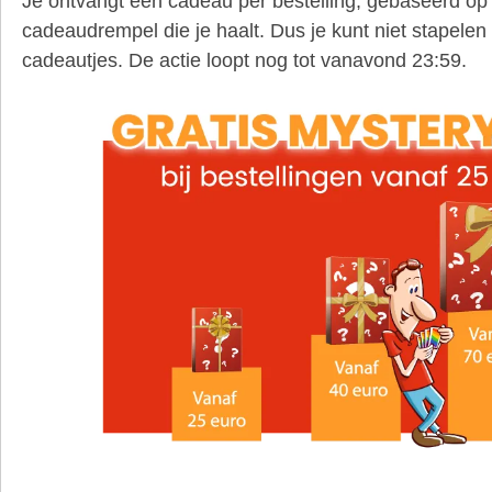
Je ontvangt één cadeau per bestelling, gebaseerd op
cadeaudrempel die je haalt. Dus je kunt niet stapele
cadeautjes. De actie loopt nog tot vanavond 23:59.