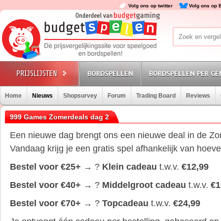
Volg ons op twitter
Volg ons op 
BORDSPELLEN
BORDSPELLEN PER GE
Home
Nieuws
Shopsurvey
Forum
Trading Board
Reviews
999 Games Zomerdeals dag 2
Een nieuwe dag brengt ons een nieuwe deal in de Z
Vandaag krijg je een gratis spel afhankelijk van hoevee
Bestel voor €25+
→
?
Klein cadeau
t.w.v.
€12,99
Bestel voor €40+
→
?
Middelgroot cadeau
t.w.v.
€1
Bestel voor €70+
→
?
Topcadeau
t.w.v.
€24,99