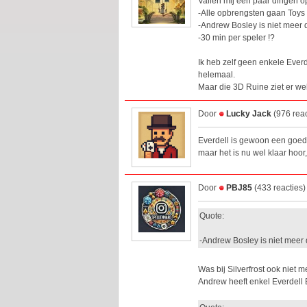
Vallen mij een paar dingen o
-Alle opbrengsten gaan Toys 
-Andrew Bosley is niet meer d
-30 min per speler !?
Ik heb zelf geen enkele Everd
helemaal.
Maar die 3D Ruine ziet er wel 
Door
Lucky Jack
(976 reac
Everdell is gewoon een goed 
maar het is nu wel klaar hoor, 
Door
PBJ85
(433 reacties
Quote:
-Andrew Bosley is niet meer d
Was bij Silverfrost ook niet 
Andrew heeft enkel Everdell