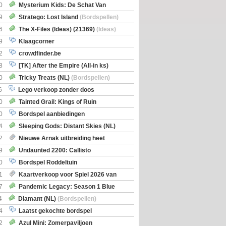
0
Mysterium Kids: De Schat Van
Boe
(Bordspellen)
9
Stratego: Lost Island
(Bordspellen)
6
The X-Files (Ideas) (21369)
(Ideas)
9
Klaagcorner
2
crowdfinder.be
8
[TK] After the Empire (All-in ks)
0
Tricky Treats (NL)
(Bordspellen)
6
Lego verkoop zonder doos
0
Tainted Grail: Kings of Ruin
ng: Wyrd Encounters
(Bordspellen)
0
Bordspel aanbiedingen
4
Sleeping Gods: Distant Skies (NL)
en)
2
Nieuwe Arnak uitbreiding heet
Shipments
9
Undaunted 2200: Callisto
en)
0
Bordspel Roddeltuin
1
Kaartverkoop voor Spiel 2026 van
7
Pandemic Legacy: Season 1 Blue
en)
4
Diamant (NL)
(Bordspellen)
4
Laatst gekochte bordspel
2
Azul Mini: Zomerpaviljoen