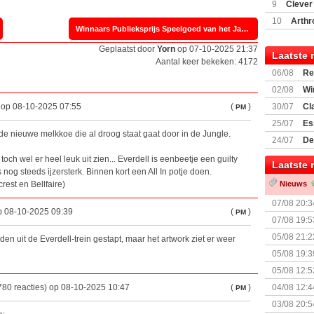
(77059)
(I
9
Clever
10
Arthr
Winnaars Publieksprijs Speelgoed van het Jaar bekend »
Geplaatst door
Yorn
op 07-10-2025 21:37
Laatste 
Aantal keer bekeken: 4172
06/08
Re
Land
02/08
Wi
) op 08-10-2025 07:55
(
)
30/07
Cl
PM
uitbreiding
25/07
Es
 nieuwe melkkoe die al droog staat gaat door in de Jungle.
Boardgam
24/07
De
weekend v
toch wel er heel leuk uit zien... Everdell is eenbeetje een guilty
Laatste 
nog steeds ijzersterk. Binnen kort een All In potje doen.
rest en Bellfaire)
Nieuws
07/08 20:3
p 08-10-2025 09:39
(
)
PM
07/08 19:5
05/08 21:2
den uit de Everdell-trein gestapt, maar het artwork ziet er weer
Nemesis Re
05/08 19:3
05/08 12:5
Prijsverla
780 reacties) op 08-10-2025 10:47
(
)
04/08 12:4
PM
+ nieuwe u
03/08 20:5