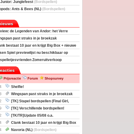
deas)
 Junior: Junglefeest
(Bordspellen)
opods: Ants & Bees (NL)
(Bordspellen)
nieuws
view: de Legenden van Andor: het Verre
ngspan past straks in je broekzak
ank bestaat 10 jaar en krijgt Big Box + nieuwe
sen Spiel previewlijst nu beschikbaar op
egeek
spelletjesvrienden Zomeruitverkoop
an start
reacties
Prijsreactie
Forum
Shopsurvey
4
Shelfie!
3
Wingspan past straks in je broekzak
2
[TK] Stapel bordspellen (Final Girl,
taliation, Zombicide Invader)
9
[TK] Verschillende bordspellen!
2
[TK/TR]Update 05/08 o.a.
gingen, Imperium Horizons, 20 Strong
4
Clank bestaat 10 jaar en krijgt Big Box
itbreiding
4
Navoria (NL)
(Bordspellen)