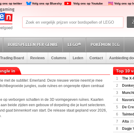
g ons op twitter
Volg ons op Bluesky
Volg ons op Youtube
Volg ons op 
BORDSPELLEN PER GENRE
LEGO®
POKÉMON TCG
Trading Board
Reviews
Columns
Leden
Contact
Aanbieding d
ungle in
Top 10 
1
The X-F
rie met de subtitel: Emerland. Deze nieuwe versie neemt je mee
2
Donkey
dichtbegroeide jungles, oude ruïnes en ongerepte rijken centraal
(SuperMar
3
Munchl
g je op verborgen schatten in de 3D vormgegeven ruïnes. Kaarten
4
Navori
aan beide zijden een gebouw of dorpeling die je kunt selecteren.
5
De Cre
nd gaat binnenkort van start. De release staat gepland voor 2026,
6
Tainted
.
Encounte
7
Alta
(B
8
Dagje 