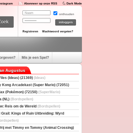
Instagram
Abonneer op onze RSS
Dark Mode
onthouden
Registreren
Wachtwoord vergeten?
oorgeven?
Mis je een Spel?
van Augustus
iles (Ideas) (21369)
(Ideas)
 Kong Arcadekast (Super Mario) (72051)
io)
ax (Pokémon) (72150)
(SuperMario)
a (NL)
(Bordspellen)
w: Reis om de Wereld
(Bordspellen)
 Grail: Kings of Ruin Uitbreiding: Wyrd
rs
(Bordspellen)
ordspellen)
Vrij met Timmy en Tommy (Animal Crossing)