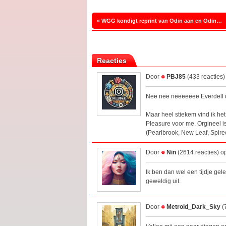
« WGG kondigt reprint van Odin aan en Odin: De Noren
Reacties
Door
PBJ85
(433 reacties
Nee nee neeeeeee Everdell de
Maar heel stiekem vind ik het 
Pleasure voor me. Orgineel is 
(Pearlbrook, New Leaf, Spirec
Door
Nin
(2614 reacties) o
Ik ben dan wel een tijdje gele
geweldig uit.
Door
Metroid_Dark_Sky
(