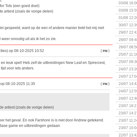
p:
03/08 16:0
for Tots (een goed doel)
Kapitein 
03/08 15:5
e artiest (zoals de vorige delen)
01/08 12:2
30/07 12:3
el gespeeld, want op de een of andere manier trekt het mij niet
29/07 22:4
weer onnodig uit als ik het zo zie.
28/07 09:4
26/07 08:5
ties) op 08-10-2025 10:52
(
)
PM
25/07 11:1
25/07 09:3
en leuk spel! Heb zelf de uitbreidingen New Leaf en Spirecrest,
Uitbreidi
tijd voor iets anders.
24/07 23:2
24/07 17:0
(Bordspell
) op 08-10-2025 11:35
(
)
24/07 14:4
PM
Surprise 
24/07 12:5
(Bordspell
24/07 12:4
23/07 18:2
e artiest (zoals de vorige delen)
start
23/07 14:2
(Bordspell
meer het geval. En ook Farshore is is niet door Andrew getekend.
23/07 11:2
 Base game en uitbreidingen gedaan.
23/07 10:0
22/07 13:4