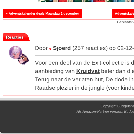
« Adventskalender deals Maandag 1 december
Geplaatst
Reacties
Door
Sjoerd
(257 reacties) op 02-12
Voor een deel van de Exit-collectie is d
aanbieding van
Kruidvat
beter dan di
Terug naar de verlaten hut, De dode i
Raadselplezier in de jungle (voor kinde
Copyright Budgetsp
Als Amazon-Partner verdient Budge