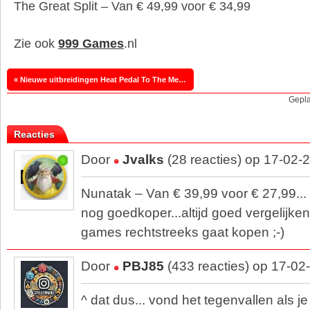
The Great Split – Van € 49,99 voor € 34,99
Zie ook
999 Games
.nl
« Nieuwe uitbreidingen Heat Pedal To The Metal komen uit in 2026
Gepla
Reacties
Door
Jvalks
(28 reacties) op 17-02-
Nunatak – Van € 39,99 voor € 27,99... 
nog goedkoper...altijd goed vergelijken
games rechtstreeks gaat kopen ;-)
Door
PBJ85
(433 reacties) op 17-02
^ dat dus... vond het tegenvallen als je