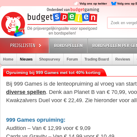
Volg ons op twitter
Volg ons op 
BORDSPELLEN
BORDSPELLEN PER GE
Home
Nieuws
Shopsurvey
Forum
Trading Board
Reviews
Opruiming bij 999 Games met tot 40% korting
Bij 999 Games is de lenteopruiming al vroeg van star
diverse spellen
. Denk aan Planet B van € 70,99, voo
Kwakzalvers Duel voor € 22,49. Zie hieronder voor al
999 Games opruiming:
Audition – Van € 12,99 voor € 9,09
Cards vs Gravity – Van € 14,99 voor € 10,49