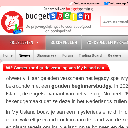
Volg ons op twitter
Volg ons op 
BORDSPELLEN
BORDSPELLEN PER GE
Home
Nieuws
Shopsurvey
Forum
Trading Board
Reviews
999 Games kondigt de vertaling van My Island aan
Alweer vijf jaar geleden verscheen het legacy spel M
bekroonde met een
gouden beginnersbudgy.
In 202
Island, de engelse variant van het vervolg. Nu heef
bekendgemaakt dat ze deze in het Nederlands zullen
In My Usland bouw je
aan een mysterieus eiland. In d
en ontwikkelt je eiland continu aan de hand van de ke
en plaats tegels om jouw eiland op te bouwen en de 