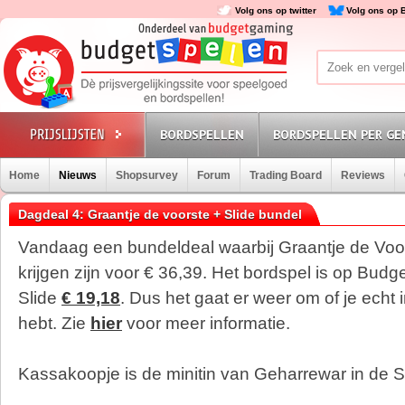
Volg ons op twitter
Volg ons op 
BORDSPELLEN
BORDSPELLEN PER GE
Home
Nieuws
Shopsurvey
Forum
Trading Board
Reviews
Dagdeal 4: Graantje de voorste + Slide bundel
Vandaag een bundeldeal waarbij Graantje de Voor
krijgen zijn voor € 36,39. Het bordspel is op Bud
Slide
€ 19,18
. Dus het gaat er weer om of je echt 
hebt. Zie
hier
voor meer informatie.
Kassakoopje is de minitin van Geharrewar in de S