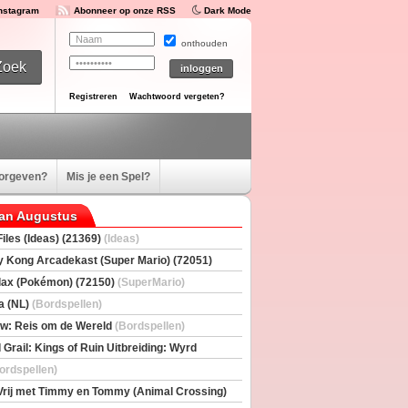
Instagram
Abonneer op onze RSS
Dark Mode
onthouden
Registreren
Wachtwoord vergeten?
oorgeven?
Mis je een Spel?
van Augustus
iles (Ideas) (21369)
(Ideas)
 Kong Arcadekast (Super Mario) (72051)
io)
ax (Pokémon) (72150)
(SuperMario)
a (NL)
(Bordspellen)
w: Reis om de Wereld
(Bordspellen)
 Grail: Kings of Ruin Uitbreiding: Wyrd
rs
(Bordspellen)
ordspellen)
Vrij met Timmy en Tommy (Animal Crossing)