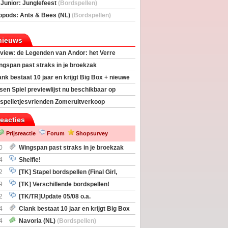
deas)
 Junior: Junglefeest
(Bordspellen)
opods: Ants & Bees (NL)
(Bordspellen)
nieuws
view: de Legenden van Andor: het Verre
ngspan past straks in je broekzak
ank bestaat 10 jaar en krijgt Big Box + nieuwe
sen Spiel previewlijst nu beschikbaar op
egeek
spelletjesvrienden Zomeruitverkoop
an start
reacties
Prijsreactie
Forum
Shopsurvey
0
Wingspan past straks in je broekzak
4
Shelfie!
2
[TK] Stapel bordspellen (Final Girl,
taliation, Zombicide Invader)
9
[TK] Verschillende bordspellen!
2
[TK/TR]Update 05/08 o.a.
gingen, Imperium Horizons, 20 Strong
4
Clank bestaat 10 jaar en krijgt Big Box
itbreiding
4
Navoria (NL)
(Bordspellen)