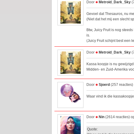
Door
Metroid_Dark_Sky
(
Gevoel dat Thesauros, nu met 
(Niet dat het mij een slecht sp
Btw, Juicy Fruit is nog steed
is.
(Juicy Fruit schijnt best een le
Door
Metroid_Dark_Sky
(
Kassa koopje is nu gewijzigd
Midden- en Zuid-Amerika voo
Door
Sjoerd
(257 reacties)
Waar vind ik die kassakoopjes
Door
Nin
(2614 reacties) o
Quote: