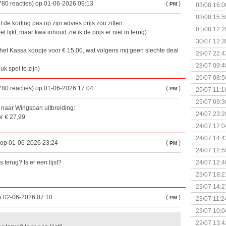
780 reacties) op 01-06-2026 09:13
(
)
PM
03/08 16:0
Kapitein 
03/08 15:5
de korting pas op zijn advies prijs zou zitten.
01/08 12:2
el lijkt, maar kwa inhoud zie ik de prijs er niet in terug)
30/07 12:3
s het Kassa koopje voor € 15,00, wat volgens mij geen slechte deal
29/07 22:4
28/07 09:4
uk spel te zijn)
26/07 08:5
780 reacties) op 01-06-2026 17:04
(
)
PM
25/07 11:1
25/07 09:3
 naar Wingspan uitbreiding:
Uitbreidi
24/07 23:2
r € 27,99
24/07 17:0
(Bordspell
24/07 14:4
 op 01-06-2026 23:24
(
)
PM
Surprise 
24/07 12:5
(Bordspell
 terug? Is er een lijst?
24/07 12:4
23/07 18:2
start
23/07 14:2
(Bordspell
p 02-06-2026 07:10
(
)
PM
23/07 11:2
23/07 10:0
22/07 13:4