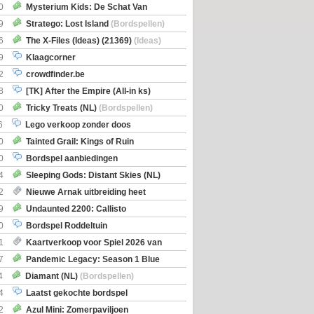
0
Mysterium Kids: De Schat Van
Boe
(Bordspellen)
9
Stratego: Lost Island
(Bordspellen)
6
The X-Files (Ideas) (21369)
(Ideas)
9
Klaagcorner
2
crowdfinder.be
8
[TK] After the Empire (All-in ks)
0
Tricky Treats (NL)
(Bordspellen)
6
Lego verkoop zonder doos
0
Tainted Grail: Kings of Ruin
ng: Wyrd Encounters
(Bordspellen)
0
Bordspel aanbiedingen
4
Sleeping Gods: Distant Skies (NL)
en)
2
Nieuwe Arnak uitbreiding heet
Shipments
9
Undaunted 2200: Callisto
en)
0
Bordspel Roddeltuin
1
Kaartverkoop voor Spiel 2026 van
7
Pandemic Legacy: Season 1 Blue
en)
4
Diamant (NL)
(Bordspellen)
4
Laatst gekochte bordspel
2
Azul Mini: Zomerpaviljoen