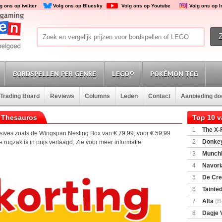
g ons op twitter
Volg ons op Bluesky
Volg ons op Youtube
Volg ons op 
BORDSPELLEN PER GENRE
LEGO®
POKÉMON TCG
Trading Board
Reviews
Columns
Leden
Contact
Aanbieding d
 Thesauros
Top 10 
1
The X-F
sives zoals de Wingspan Nesting Box van € 79,99, voor € 59,99
2
Donkey
rugzak is in prijs verlaagd. Zie voor meer informatie
(SuperMar
3
Munchl
4
Navori
5
De Cre
6
Tainted
Encounte
7
Alta
(B
8
Dagje 