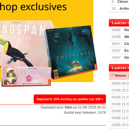
(77059)
(I
9
Clever
10
Arthr
Laatste 
06/08
Re
Land
02/08
Wi
30/07
Cl
uitbreiding
25/07
Es
Boardgam
24/07
De
weekend v
Laatste 
Nieuws
08/08 09:2
07/08 20:3
05/08 21:2
Dagdeal 9: 25% korting op spellen top 100 »
Nemesis Re
05/08 19:3
Geplaatst door
Yorn
op 01-06-2026 08:32
05/08 12:5
Aantal keer bekeken: 1476
Prijsverla
04/08 12:4
+ nieuwe u
03/08 20:5