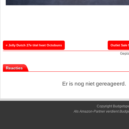
« Jolly Dutch 27e titel heet Octobuns
Gepla
Reacties
Er is nog niet gereageerd.
Copyright Budgetsp
Als Amazon-Partner verdient Budge