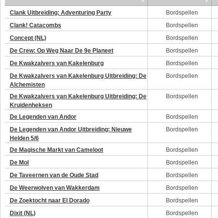
Clank Uitbreiding: Adventuring Party
Bordspellen
Clank! Catacombs
Bordspellen
Concept (NL)
Bordspellen
De Crew: Op Weg Naar De 9e Planeet
Bordspellen
De Kwakzalvers van Kakelenburg
Bordspellen
De Kwakzalvers van Kakelenburg Uitbreiding: De
Bordspellen
Alchemisten
De Kwakzalvers van Kakelenburg Uitbreiding: De
Bordspellen
Kruidenheksen
De Legenden van Andor
Bordspellen
De Legenden van Andor Uitbreiding: Nieuwe
Bordspellen
Helden 5/6
De Magische Markt van Cameloot
Bordspellen
De Mol
Bordspellen
De Taveernen van de Oude Stad
Bordspellen
De Weerwolven van Wakkerdam
Bordspellen
De Zoektocht naar El Dorado
Bordspellen
Dixit (NL)
Bordspellen