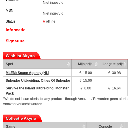
Niet ingevuld
MSN:
Niet ingevuld
Status:
offline
Informatie
Signature
Wishlist Akyno
Spel
Mijn prijs
Laagste prijs
MLEM: Space Agency (NL)
€
15.00
€ 30.98
Splendor Uitbreiding: Cities Of Splendor
€
15.00
Survive the Island Uitbreiding: Monster
€
8.00
€ 16.64
Pack
*We do not issue alerts for any products through Amazon / Er worden geen alerts
Amazon verkocht worden.
Collectie Akyno
Game
Console