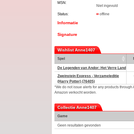
MSN:
Niet ingevuld
Status:
offline
Informatie
Signature
Wishlist Anne1407
Spel
De Legenden van Andor: Het Verre Land
Zweinstein Express - Verzameleditie
(Harry Potter) (76405)
*We do not issue alerts for any products through
Amazon verkocht worden.
Collectie Anne1407
Game
Geen resultaten gevonden