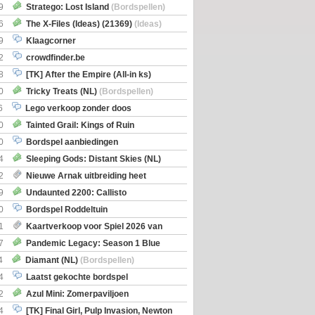
Boe
(Bordspellen)
9
Stratego: Lost Island
(Bordspellen)
6
The X-Files (Ideas) (21369)
(Ideas)
9
Klaagcorner
2
crowdfinder.be
8
[TK] After the Empire (All-in ks)
0
Tricky Treats (NL)
(Bordspellen)
6
Lego verkoop zonder doos
0
Tainted Grail: Kings of Ruin
ng: Wyrd Encounters
(Bordspellen)
0
Bordspel aanbiedingen
4
Sleeping Gods: Distant Skies (NL)
en)
2
Nieuwe Arnak uitbreiding heet
Shipments
9
Undaunted 2200: Callisto
en)
0
Bordspel Roddeltuin
1
Kaartverkoop voor Spiel 2026 van
7
Pandemic Legacy: Season 1 Blue
en)
4
Diamant (NL)
(Bordspellen)
4
Laatst gekochte bordspel
2
Azul Mini: Zomerpaviljoen
en)
4
[TK] Final Girl, Pulp Invasion, Newton