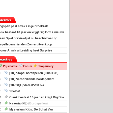
nieuws
ngspan past straks in je broekzak
ank bestaat 10 jaar en krijgt Big Box + nieuwe
sen Spiel previewlijst nu beschikbaar op
egeek
spelletjesvrienden Zomeruitverkoop
an start
euwe Arnak uitbreiding heet Surprise
s
reacties
Prijsreactie
Forum
Shopsurvey
2
[TK] Stapel bordspellen (Final Girl,
taliation, Zombicide Invader)
9
[TK] Verschillende bordspellen!
2
[TK/TR]Update 05/08 o.a.
gingen, Imperium Horizons, 20 Strong
0
Shelfie!
4
Clank bestaat 10 jaar en krijgt Big Box
itbreiding
4
Navoria (NL)
(Bordspellen)
0
Mysterium Kids: De Schat Van