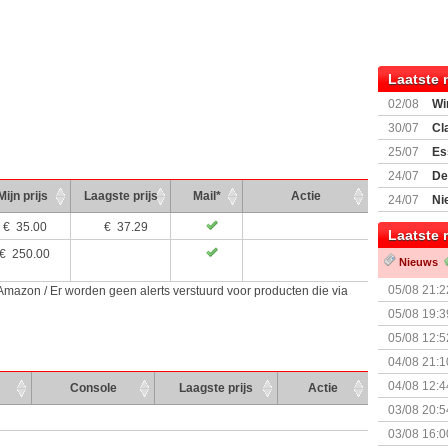
Laatste 
02/08
Wi
30/07
Cl
uitbreiding
25/07
Es
Boardgam
24/07
De
weekend v
Mijn prijs
Laagste prijs
Mail*
Actie
24/07
Ni
Shipment
€
35.00
€ 37.29
Laatste 
€
250.00
Nieuws
05/08 21:2
 Amazon / Er worden geen alerts verstuurd voor producten die via
Nemesis Re
05/08 19:3
05/08 12:5
Prijsverla
04/08 21:1
04/08 12:4
Console
Laagste prijs
Actie
+ nieuwe u
03/08 20:5
03/08 16:0