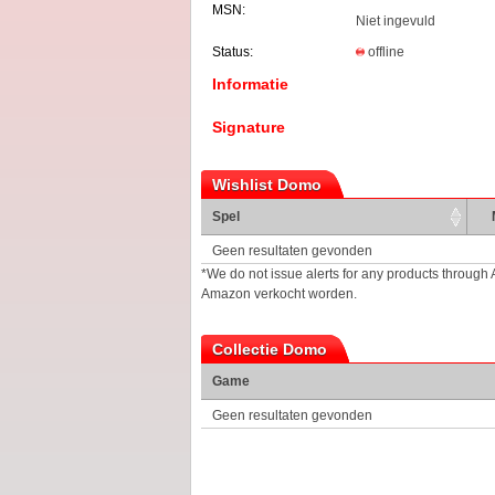
MSN:
Niet ingevuld
Status:
offline
Informatie
Signature
Wishlist Domo
Spel
Geen resultaten gevonden
*We do not issue alerts for any products through
Amazon verkocht worden.
Collectie Domo
Game
Geen resultaten gevonden