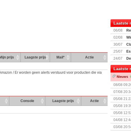
Laatste 
06/08
Re
Land
02/08
Wi
30/07
Cl
uitbreiding
25/07
Es
Boardgam
Mijn prijs
Laagste prijs
Mail*
Actie
24/07
De
weekend v
Laatste 
 Amazon / Er worden geen alerts verstuurd voor producten die via
Nieuws
08/08 09:2
07/08 20:3
05/08 21:2
Console
Laagste prijs
Actie
Nemesis Re
05/08 19:3
05/08 12:5
Prijsverla
04/08 12:4
+ nieuwe u
03/08 20:5