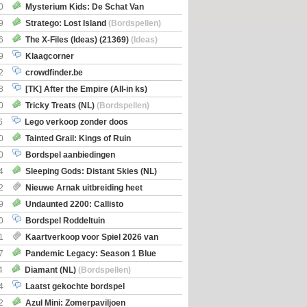
0
Mysterium Kids: De Schat Van
Boe
(Bordspellen)
9
Stratego: Lost Island
(Bordspellen)
6
The X-Files (Ideas) (21369)
(Ideas)
9
Klaagcorner
2
crowdfinder.be
8
[TK] After the Empire (All-in ks)
0
Tricky Treats (NL)
(Bordspellen)
6
Lego verkoop zonder doos
0
Tainted Grail: Kings of Ruin
ng: Wyrd Encounters
(Bordspellen)
0
Bordspel aanbiedingen
4
Sleeping Gods: Distant Skies (NL)
en)
2
Nieuwe Arnak uitbreiding heet
Shipments
9
Undaunted 2200: Callisto
en)
0
Bordspel Roddeltuin
1
Kaartverkoop voor Spiel 2026 van
7
Pandemic Legacy: Season 1 Blue
en)
4
Diamant (NL)
(Bordspellen)
4
Laatst gekochte bordspel
2
Azul Mini: Zomerpaviljoen