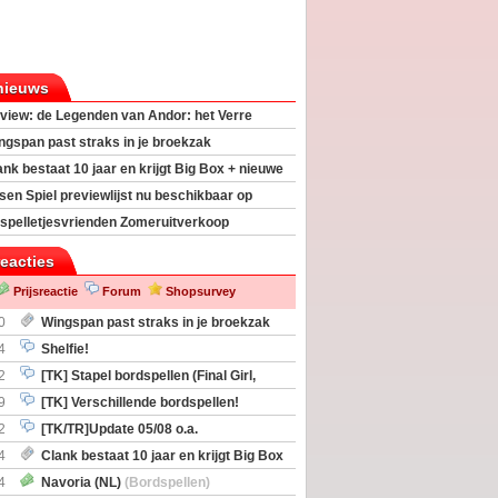
nieuws
view: de Legenden van Andor: het Verre
ngspan past straks in je broekzak
ank bestaat 10 jaar en krijgt Big Box + nieuwe
sen Spiel previewlijst nu beschikbaar op
egeek
spelletjesvrienden Zomeruitverkoop
an start
reacties
Prijsreactie
Forum
Shopsurvey
0
Wingspan past straks in je broekzak
4
Shelfie!
2
[TK] Stapel bordspellen (Final Girl,
taliation, Zombicide Invader)
9
[TK] Verschillende bordspellen!
2
[TK/TR]Update 05/08 o.a.
gingen, Imperium Horizons, 20 Strong
4
Clank bestaat 10 jaar en krijgt Big Box
itbreiding
4
Navoria (NL)
(Bordspellen)