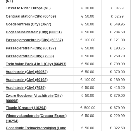
(NL)
Ticket to Ride: Europe (NL)
€
30.00
€ 34.99
Centraal station (City) (60469)
€
50.00
€ 62.99
Goederentrein (City) (3677)
€
50.00
€ 549.95
Hogesnelheidstrein (City) (60051)
€
50.00
€ 284.50
Passagierssneltrein (City) (60337)
€
100.00
€ 121.00
Passagierstrein (City) (60197)
€
50.00
€ 193.75
Passagierstrein (City) (7938)
€
50.00
€ 259.70
Trein Value Pack 4 In 1 (City) (66493)
€
50.00
€ 799.99
Vrachttrein (City) (60052)
€
50.00
€ 370.00
Vrachttrein (City) (60198)
€
100.00
€ 189.99
Vrachttrein (City) (7939)
€
50.00
€ 415.20
Zware Goederen Vrachttrein (City)
€
50.00
€ 379.00
(60098)
Titanic (Creator) (10294)
€
500.00
€ 679.99
Wintervakantietrein (Creator Expert)
€
50.00
€ 229.99
(10254)
Constitutie Treinachtervolging (Lone
€
50.00
€ 322.50