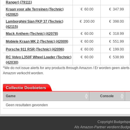
Ranger) (79111)
Kraan voor alle Terreinen (Technic)
€
60.00
€ 347.99
(42082)
Lamborghini Sian FKP 37 (Technic)
€
200.00
€ 398.00
(42115)
Mack Anthem (Technic) (42078)
€
60.00
€ 318.99
Mobiele Kraan MK 2 (Technic) (42009)
€
60.00
€ 551.99
Porsche 911 RSR (Technic) (42096)
€
60.00
€ 199.00
RC Volvo L350F Wheel Loader (Technic)
€
60.00
€ 538.99
(42030)
*We do not issue alerts for any products through Amazon / Er worden geen alerts
Amazon verkocht worden.
Collectie Doobieters
Game
Console
Geen resultaten gevonden
Copyright Budgetsp
Als Amazon-Partner verdient Budge