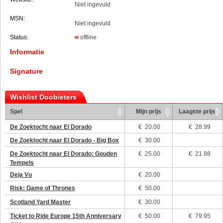
Niet ingevuld
MSN:
Niet ingevuld
Status:
offline
Informatie
Signature
Wishlist Doobieters
Spel
Mijn prijs
Laagste prijs
De Zoektocht naar El Dorado
€
20.00
€ 28.99
De Zoektocht naar El Dorado - Big Box
€
30.00
De Zoektocht naar El Dorado: Gouden
€
25.00
€ 21.98
Tempels
Deja Vu
€
20.00
Risk: Game of Thrones
€
50.00
Scotland Yard Master
€
30.00
Ticket to Ride Europe 15th Anniversary
€
50.00
€ 79.95