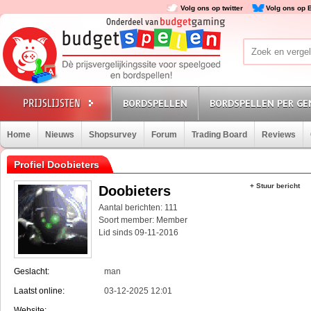
Volg ons op twitter
Volg ons op 
BORDSPELLEN
BORDSPELLEN PER GE
Home
Nieuws
Shopsurvey
Forum
Trading Board
Reviews
Profiel Doobieters
+ Stuur bericht
Doobieters
Aantal berichten: 111
Soort member: Member
Lid sinds 09-11-2016
Geslacht:
man
Laatst online:
03-12-2025 12:01
Website: