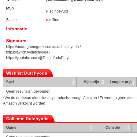
MSN:
Niet ingevuld
Status:
offline
Informatie
Signature
https://boardgamegeek.com/user/dutchyoda /
https://twitch.tv/dutchyoda /
https://youtube.com/@DutchYodaPlays
Wishlist Dutchyoda
Spel
Mijn prijs
Laagste prijs
Geen resultaten gevonden
*We do not issue alerts for any products through Amazon / Er worden geen alerts
Amazon verkocht worden.
Collectie Dutchyoda
Game
Console