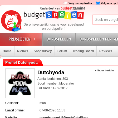
Volg ons op twitter
Volg ons op 
BORDSPELLEN
BORDSPELLEN PER GE
Home
Nieuws
Shopsurvey
Forum
Trading Board
Reviews
Profiel Dutchyoda
+ Stuur bericht
Dutchyoda
Aantal berichten: 303
Soort member: Moderator
Lid sinds 11-09-2017
Geslacht:
man
Laatst online:
07-08-2026 11:53
Website:
youtube.com/ @DutchYodaPlays