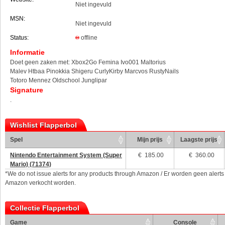
Niet ingevuld
MSN:
Niet ingevuld
Status:
offline
Informatie
Doet geen zaken met: Xbox2Go Femina Ivo001 Maltorius
Malev Htbaa Pinokkia Shigeru CurlyKirby Marcvos RustyNails
Totoro Mennez Oldschool Junglipar
Signature
.
Wishlist Flapperbol
Spel
Mijn prijs
Laagste prijs
Nintendo Entertainment System (Super
€
185.00
€ 360.00
Mario) (71374)
*We do not issue alerts for any products through Amazon / Er worden geen alerts
Amazon verkocht worden.
Collectie Flapperbol
Game
Console