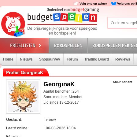
Volg ons op twitter
Volg ons op 
BORDSPELLEN
BORDSPELLEN PER GE
Home
Nieuws
Shopsurvey
Forum
Trading Board
Reviews
Profiel GeorginaK
+ Stuur bericht
GeorginaK
Aantal berichten: 254
Soort member: Member
Lid sinds 13-12-2017
Geslacht:
vrouw
Laatst online:
06-08-2026 18:04
Website: