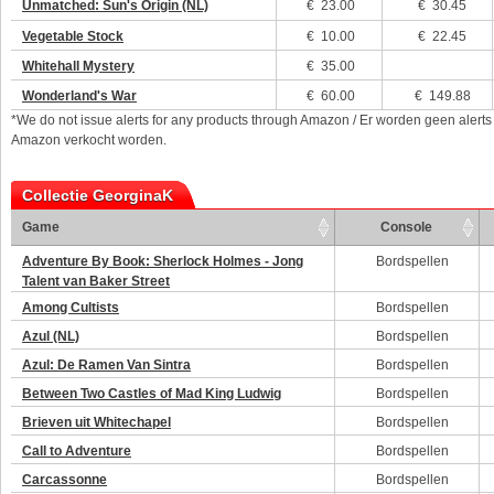
Unmatched: Sun's Origin (NL)
€
23.00
€ 30.45
Vegetable Stock
€
10.00
€ 22.45
Whitehall Mystery
€
35.00
Wonderland's War
€
60.00
€ 149.88
*We do not issue alerts for any products through Amazon / Er worden geen alerts
Amazon verkocht worden.
Collectie GeorginaK
Game
Console
Adventure By Book: Sherlock Holmes - Jong
Bordspellen
Talent van Baker Street
Among Cultists
Bordspellen
Azul (NL)
Bordspellen
Azul: De Ramen Van Sintra
Bordspellen
Between Two Castles of Mad King Ludwig
Bordspellen
Brieven uit Whitechapel
Bordspellen
Call to Adventure
Bordspellen
Carcassonne
Bordspellen