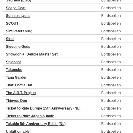
Sagrada (ENG)
Bordspellen
Scape Goat
Bordspellen
Schnitzeljacht
Bordspellen
SCOUT
Bordspellen
Sint Petersburg
Bordspellen
Skull
Bordspellen
Sleeping Gods
Bordspellen
Snowdonia: Deluxe Master Set
Bordspellen
Splendor
Bordspellen
Takenoko
Bordspellen
Tang Garden
Bordspellen
That's not a Hat
Bordspellen
The A.R.T. Project
Bordspellen
Thieves Den
Bordspellen
Ticket to Ride Europe 15th Anniversary (NL)
Bordspellen
Ticket to Ride: Japan & Italie
Bordspellen
Tokaido 5th Anniversary Editie (NL)
Bordspellen
Unfathomable
Bordspellen