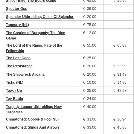
Sniper Elite: The Board Game
€
45.00
€ 55.99
Specter Ops
€
39.00
Splendor Uitbreiding: Cities Of Splendor
€
20.00
Tapestry (NL)
€
75.00
The Castles of Burgundy: The Dice
€
12.00
Game
The Lord of the Rings: Fate of the
€
55.00
€ 65.88
Fellowship
The Lost Code
€
25.00
The Resistance
€
20.00
€ 23.99
The Shipwreck Arcana
€
20.00
€ 31.49
Tichu (NL)
€
10.00
€ 14.99
Tower Up
€
35.00
€ 42.98
Toy Battle
€
24.00
Tragedy Looper Uitbreiding: New
€
40.00
Tragedies
Unmatched: Cobble & Fog (NL)
€
33.00
€ 36.94
Unmatched: Slings And Arrows
€
33.00
€ 45.88