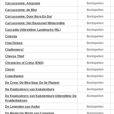
Carcassonne: Amazone
Bordspellen
Carcassonne: de Mist
Bordspellen
Carcassonne: Door Berg En Dal
Bordspellen
Carcassonne: Het Basisspel Wintereditie
Bordspellen
Cascadia Uitbreiding: Landmarks (NL)
Bordspellen
Celestia
Bordspellen
Chai Deluxe
Bordspellen
Challengers!
Bordspellen
Cheese Thief
Bordspellen
Chronicles of Crime (ENG)
Bordspellen
Clever
Bordspellen
Copenhagen
Bordspellen
De Crew: Op Weg Naar De 9e Planeet
Bordspellen
De Kwakzalvers van Kakelenburg
Bordspellen
De Kwakzalvers van Kakelenburg Uitbreiding: De
Bordspellen
Kruidenheksen
De Legenden van Andor
Bordspellen
De Magische Markt van Cameloot
Bordspellen