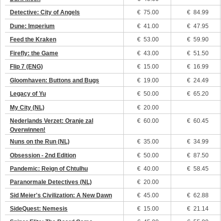
Detective: City of Angels
€
75.00
€ 84.99
Dune: Imperium
€
41.00
€ 47.95
Feed the Kraken
€
53.00
€ 59.90
Firefly: the Game
€
43.00
€ 51.50
Flip 7 (ENG)
€
15.00
€ 16.99
Gloomhaven: Buttons and Bugs
€
19.00
€ 24.49
Legacy of Yu
€
50.00
€ 65.20
My City (NL)
€
20.00
Nederlands Verzet: Oranje zal
€
60.00
€ 60.45
Overwinnen!
Nuns on the Run (NL)
€
35.00
€ 34.99
Obsession - 2nd Edition
€
50.00
€ 87.50
Pandemic: Reign of Chtulhu
€
40.00
€ 58.45
Paranormale Detectives (NL)
€
20.00
Sid Meier's Civilization: A New Dawn
€
45.00
€ 62.88
SideQuest: Nemesis
€
15.00
€ 21.14