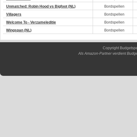
Unmatched: Robin Hood vs Bigfoot (NL)
Bordspellen
Villagers
Bordspellen
Welcome To - Verzameleditie
Bordspellen
Wingspan (NL)
Bordspellen
Copyright Budgetsp
Als Amazon-Partner verdient Budge