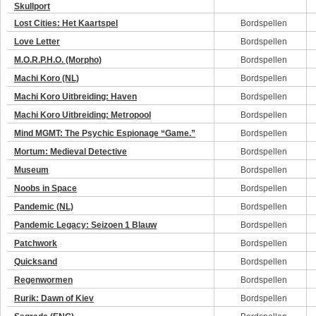
Skullport
Lost Cities: Het Kaartspel
Bordspellen
Love Letter
Bordspellen
M.O.R.P.H.O. (Morpho)
Bordspellen
Machi Koro (NL)
Bordspellen
Machi Koro Uitbreiding: Haven
Bordspellen
Machi Koro Uitbreiding: Metropool
Bordspellen
Mind MGMT: The Psychic Espionage “Game.”
Bordspellen
Mortum: Medieval Detective
Bordspellen
Museum
Bordspellen
Noobs in Space
Bordspellen
Pandemic (NL)
Bordspellen
Pandemic Legacy: Seizoen 1 Blauw
Bordspellen
Patchwork
Bordspellen
Quicksand
Bordspellen
Regenwormen
Bordspellen
Rurik: Dawn of Kiev
Bordspellen