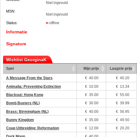
Niet ingevuld
MSN:
Niet ingevuld
Status:
offline
Informatie
Signature
Wishlist GeorginaK
Spel
Mijn prijs
Laagste prijs
A Message From the Stars
€
40.00
€ 40.20
Animalia: Preventing Extinction
€
10.00
€ 13.34
Blackout: Hong Kong
€
35.00
€ 55.00
Bomb Busters (NL)
€
30.00
€ 39.99
Brass: Birmingham (NL)
€
40.00
€ 56.95
Bunny Kingdom
€
35.00
€ 49.50
Coup Uitbreiding: Reformation
€
12.00
€ 20.20
Dark Moon
€
40.00