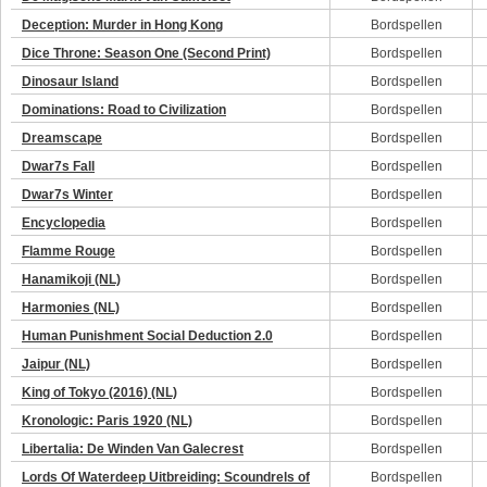
Deception: Murder in Hong Kong
Bordspellen
Dice Throne: Season One (Second Print)
Bordspellen
Dinosaur Island
Bordspellen
Dominations: Road to Civilization
Bordspellen
Dreamscape
Bordspellen
Dwar7s Fall
Bordspellen
Dwar7s Winter
Bordspellen
Encyclopedia
Bordspellen
Flamme Rouge
Bordspellen
Hanamikoji (NL)
Bordspellen
Harmonies (NL)
Bordspellen
Human Punishment Social Deduction 2.0
Bordspellen
Jaipur (NL)
Bordspellen
King of Tokyo (2016) (NL)
Bordspellen
Kronologic: Paris 1920 (NL)
Bordspellen
Libertalia: De Winden Van Galecrest
Bordspellen
Lords Of Waterdeep Uitbreiding: Scoundrels of
Bordspellen