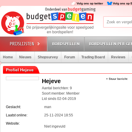
Volg ons op twitter
Volg ons op 
BORDSPELLEN
BORDSPELLEN PER GE
Home
Nieuws
Shopsurvey
Forum
Trading Board
Reviews
Profiel Hejeve
+ Stuur bericht
Hejeve
Aantal berichten: 9
Soort member: Member
Lid sinds 02-04-2019
Geslacht:
man
Laatst online:
25-11-2024 18:55
Website:
Niet ingevuld