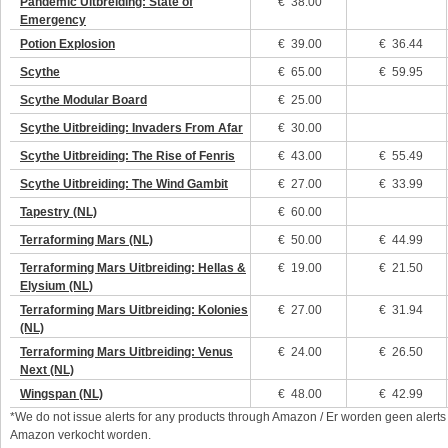
Pandemic Uitbreiding: State of
€
38.00
Emergency
Potion Explosion
€
39.00
€ 36.44
Scythe
€
65.00
€ 59.95
Scythe Modular Board
€
25.00
Scythe Uitbreiding: Invaders From Afar
€
30.00
Scythe Uitbreiding: The Rise of Fenris
€
43.00
€ 55.49
Scythe Uitbreiding: The Wind Gambit
€
27.00
€ 33.99
Tapestry (NL)
€
60.00
Terraforming Mars (NL)
€
50.00
€ 44.99
Terraforming Mars Uitbreiding: Hellas &
€
19.00
€ 21.50
Elysium (NL)
Terraforming Mars Uitbreiding: Kolonies
€
27.00
€ 31.94
(NL)
Terraforming Mars Uitbreiding: Venus
€
24.00
€ 26.50
Next (NL)
Wingspan (NL)
€
48.00
€ 42.99
*We do not issue alerts for any products through Amazon / Er worden geen alerts
Amazon verkocht worden.