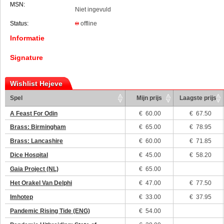
MSN:
Niet ingevuld
Status:
offline
Informatie
Signature
Wishlist Hejeve
Spel
Mijn prijs
Laagste prijs
A Feast For Odin
€
60.00
€ 67.50
Brass: Birmingham
€
65.00
€ 78.95
Brass: Lancashire
€
60.00
€ 71.85
Dice Hospital
€
45.00
€ 58.20
Gaia Project (NL)
€
65.00
Het Orakel Van Delphi
€
47.00
€ 77.50
Imhotep
€
33.00
€ 37.95
Pandemic Rising Tide (ENG)
€
54.00