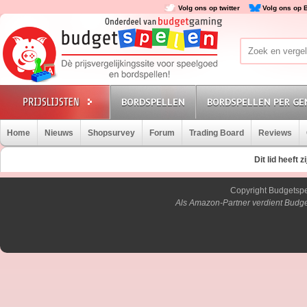
Volg ons op twitter
Volg ons op 
BORDSPELLEN
BORDSPELLEN PER GE
Home
Nieuws
Shopsurvey
Forum
Trading Board
Reviews
Dit lid heeft 
Copyright Budgetsp
Als Amazon-Partner verdient Budge