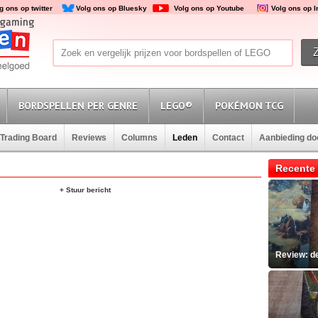
g ons op twitter
Volg ons op Bluesky
Volg ons op Youtube
Volg ons op 
BORDSPELLEN PER GENRE
LEGO®
POKÉMON TCG
Trading Board
Reviews
Columns
Leden
Contact
Aanbieding d
Recente 
+ Stuur bericht
Review: d