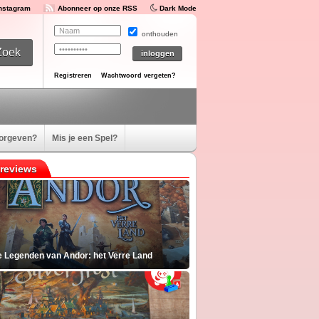
Instagram
Abonneer op onze RSS
Dark Mode
onthouden
Registreren
Wachtwoord vergeten?
oorgeven?
Mis je een Spel?
reviews
e Legenden van Andor: het Verre Land