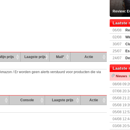
Review: Ev
Laatste 
06/08
Re
Land
02/08
Wi
30/07
Cl
uitbreiding
25/07
Es
Boardgam
Mijn prijs
Laagste prijs
Mail*
Actie
24/07
De
weekend v
Laatste 
 Amazon / Er worden geen alerts verstuurd voor producten die via
Nieuws
08/08 09:2
07/08 20:3
05/08 21:2
Console
Laagste prijs
Actie
Nemesis Re
05/08 19:3
05/08 12:5
Prijsverla
04/08 12:4
+ nieuwe u
03/08 20:5