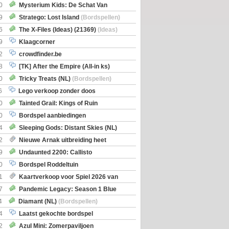
0
Mysterium Kids: De Schat Van
Boe
(Bordspellen)
9
Stratego: Lost Island
(Bordspellen)
6
The X-Files (Ideas) (21369)
(Ideas)
9
Klaagcorner
2
crowdfinder.be
8
[TK] After the Empire (All-in ks)
0
Tricky Treats (NL)
(Bordspellen)
6
Lego verkoop zonder doos
0
Tainted Grail: Kings of Ruin
ng: Wyrd Encounters
(Bordspellen)
0
Bordspel aanbiedingen
4
Sleeping Gods: Distant Skies (NL)
en)
2
Nieuwe Arnak uitbreiding heet
Shipments
9
Undaunted 2200: Callisto
en)
0
Bordspel Roddeltuin
1
Kaartverkoop voor Spiel 2026 van
7
Pandemic Legacy: Season 1 Blue
en)
4
Diamant (NL)
(Bordspellen)
4
Laatst gekochte bordspel
2
Azul Mini: Zomerpaviljoen