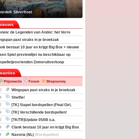
erdell: Silverfrost
nieuws
view: de Legenden van Andor: het Verre
ngspan past straks in je broekzak
ank bestaat 10 jaar en krijgt Big Box + nieuwe
sen Spiel previewlijst nu beschikbaar op
egeek
spelletjesvrienden Zomeruitverkoop
an start
reacties
Prijsreactie
Forum
Shopsurvey
0
Wingspan past straks in je broekzak
4
Shelfie!
2
[TK] Stapel bordspellen (Final Girl,
taliation, Zombicide Invader)
9
[TK] Verschillende bordspellen!
2
[TK/TR]Update 05/08 o.a.
gingen, Imperium Horizons, 20 Strong
4
Clank bestaat 10 jaar en krijgt Big Box
itbreiding
4
Navoria (NL)
(Bordspellen)