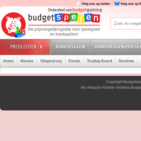
Volg ons op twitter
Volg ons op 
BORDSPELLEN
BORDSPELLEN PER GE
Home
Nieuws
Shopsurvey
Forum
Trading Board
Reviews
Copyright Budgetsp
Als Amazon-Partner verdient Budge