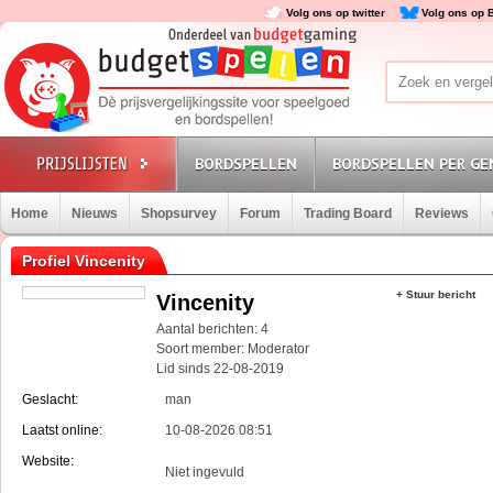
Volg ons op twitter
Volg ons op 
BORDSPELLEN
BORDSPELLEN PER GE
Home
Nieuws
Shopsurvey
Forum
Trading Board
Reviews
Profiel Vincenity
+ Stuur bericht
Vincenity
Aantal berichten: 4
Soort member: Moderator
Lid sinds 22-08-2019
Geslacht:
man
Laatst online:
10-08-2026 08:51
Website:
Niet ingevuld