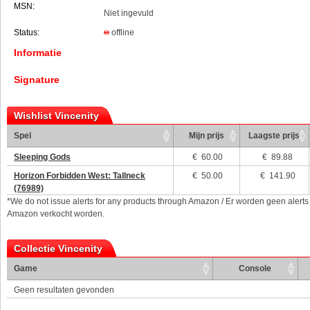
MSN:
Niet ingevuld
Status:
offline
Informatie
Signature
Wishlist Vincenity
Spel
Mijn prijs
Laagste prijs
Sleeping Gods
€
60.00
€ 89.88
Horizon Forbidden West: Tallneck
€
50.00
€ 141.90
(76989)
*We do not issue alerts for any products through Amazon / Er worden geen alerts
Amazon verkocht worden.
Collectie Vincenity
Game
Console
Geen resultaten gevonden