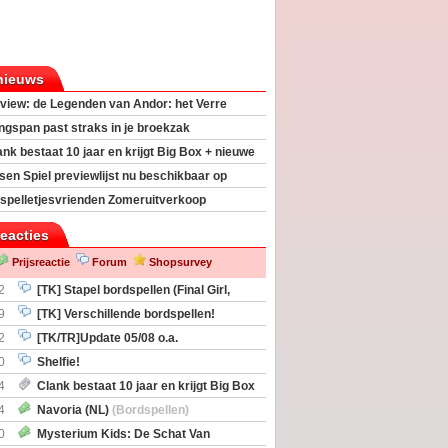
nieuws
view: de Legenden van Andor: het Verre
ngspan past straks in je broekzak
ank bestaat 10 jaar en krijgt Big Box + nieuwe
sen Spiel previewlijst nu beschikbaar op
egeek
spelletjesvrienden Zomeruitverkoop
an start
reacties
Prijsreactie
Forum
Shopsurvey
2
[TK] Stapel bordspellen (Final Girl,
taliation, Zombicide Invader)
9
[TK] Verschillende bordspellen!
2
[TK/TR]Update 05/08 o.a.
gingen, Imperium Horizons, 20 Strong
0
Shelfie!
4
Clank bestaat 10 jaar en krijgt Big Box
itbreiding
4
Navoria (NL)
(Bordspellen)
0
Mysterium Kids: De Schat Van