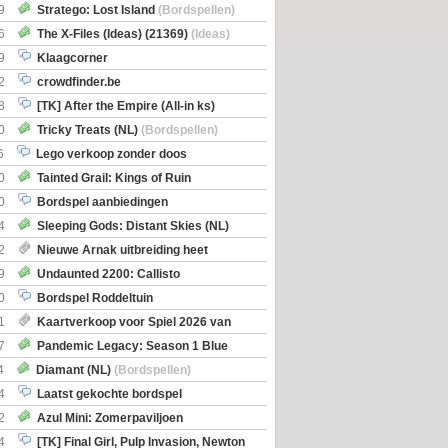
Boe
(Bordspellen)
9
Stratego: Lost Island
(Bordspellen)
6
The X-Files (Ideas) (21369)
(Ideas)
9
Klaagcorner
2
crowdfinder.be
8
[TK] After the Empire (All-in ks)
0
Tricky Treats (NL)
(Bordspellen)
6
Lego verkoop zonder doos
0
Tainted Grail: Kings of Ruin
ng: Wyrd Encounters
(Bordspellen)
0
Bordspel aanbiedingen
4
Sleeping Gods: Distant Skies (NL)
en)
2
Nieuwe Arnak uitbreiding heet
Shipments
9
Undaunted 2200: Callisto
en)
0
Bordspel Roddeltuin
1
Kaartverkoop voor Spiel 2026 van
7
Pandemic Legacy: Season 1 Blue
en)
4
Diamant (NL)
(Bordspellen)
4
Laatst gekochte bordspel
2
Azul Mini: Zomerpaviljoen
en)
4
[TK] Final Girl, Pulp Invasion, Newton