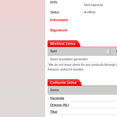
MSN:
Niet ingevuld
Status:
offline
Informatie
Signature
Wishlist Zelva
Spel
Geen resultaten gevonden
*We do not issue alerts for any products through
Amazon verkocht worden.
Collectie Zelva
Game
Hacienda
Orleans (NL)
Tikal