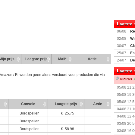
Laatste 
06/08
Re
Land
02/08
Wi
30/07
Cl
uitbreiding
25/07
Es
Boardgam
Mijn prijs
Laagste prijs
Mail*
Actie
24/07
De
weekend v
Laatste 
 Amazon / Er worden geen alerts verstuurd voor producten die via
Nieuws
05/08 21:2
Nemesis Re
05/08 19:3
05/08 12:5
Console
Laagste prijs
Actie
Prijsverla
04/08 21:1
Bordspellen
€ 25.75
04/08 12:4
Bordspellen
+ nieuwe u
03/08 20:5
Bordspellen
€ 58.98
03/08 16:0