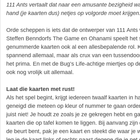
111 Ants vertaalt dat naar een amusante bezigheid waa
hand (je kaarten dus) netjes op volgorde moet krijgen
Orde scheppen is iets dat de ontwerper van 111 Ants 
Steffen Benndorfs The Game en Ohanami speelt het 
genummerde kaarten ook al een allesbepalende rol. Kl
spannend allemaal, maar als crux van een tussendoor-s
het prima. En met de Bug’s Life-achtige miertjes op de
ook nog vrolijk uit allemaal.
Laat die kaarten met rust!
Als het spel begint, krijgt iedereen twaalf kaarten in
geneigd die meteen op kleur of nummer te gaan ord
juist niet! Je houdt ze zoals je ze gekregen hebt en ga
kaarten die op tafel komen te liggen. Bij aanvang zijn 
de beurt bent, pak je een kaart en steekt die waar je 
leg je de kaart links of rechts naast degene die je n