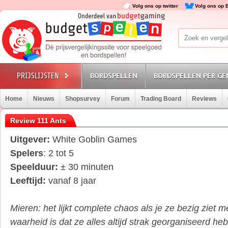
Volg ons op twitter
Volg ons op 
BORDSPELLEN
BORDSPELLEN PER GE
Home
Nieuws
Shopsurvey
Forum
Trading Board
Reviews
Review 111 Ants
Uitgever:
White Goblin Games
Spelers
: 2 tot 5
Speelduur:
± 30 minuten
Leeftijd:
vanaf 8 jaar
Mieren: het lijkt complete chaos als je ze bezig ziet m
waarheid is dat ze alles altijd strak georganiseerd he