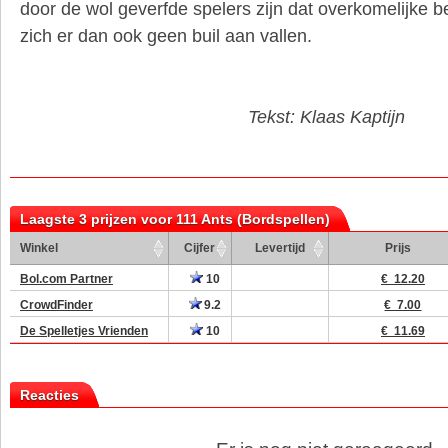
door de wol geverfde spelers zijn dat overkomelijke 
zich er dan ook geen buil aan vallen.
Tekst: Klaas Kaptijn
Laagste 3 prijzen voor 111 Ants (Bordspellen)
Winkel
Cijfer
Levertijd
Prijs
Bol.com Partner
10
€ 12.20
CrowdFinder
9.2
€ 7.00
De Spelletjes Vrienden
10
€ 11.69
Reacties