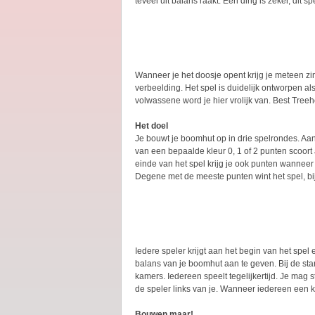
teveel uit balans raakt. Eén ding is zeker, dit 
Wanneer je het doosje opent krijg je meteen zin
verbeelding. Het spel is duidelijk ontworpen al
volwassene word je hier vrolijk van. Best Treeh
Het doel
Je bouwt je boomhut op in drie spelrondes. Aan
van een bepaalde kleur 0, 1 of 2 punten scoort 
einde van het spel krijg je ook punten wanneer
Degene met de meeste punten wint het spel, bij
Iedere speler krijgt aan het begin van het sp
balans van je boomhut aan te geven. Bij de sta
kamers. Iedereen speelt tegelijkertijd. Je mag 
de speler links van je. Wanneer iedereen een 
Bouwen maar!