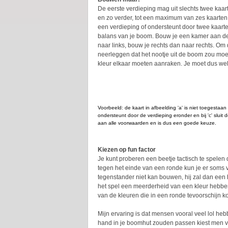
De eerste verdieping mag uit slechts twee kaar
en zo verder, tot een maximum van zes kaarte
een verdieping of ondersteunt door twee kaarte
balans van je boom. Bouw je een kamer aan de 
naar links, bouw je rechts dan naar rechts. Om
neerleggen dat het nootje uit de boom zou moet
kleur elkaar moeten aanraken. Je moet dus wel
Voorbeeld: de kaart in afbeelding 'a' is niet toegestaan
ondersteunt door de verdieping eronder en bij 'c' sluit d
aan alle voorwaarden en is dus een goede keuze.
Kiezen op fun factor
Je kunt proberen een beetje tactisch te spelen
tegen het einde van een ronde kun je er soms v
tegenstander niet kan bouwen, hij zal dan een
het spel een meerderheid van een kleur hebben 
van de kleuren die in een ronde tevoorschijn 
Mijn ervaring is dat mensen vooral veel lol h
hand in je boomhut zouden passen kiest men vaa