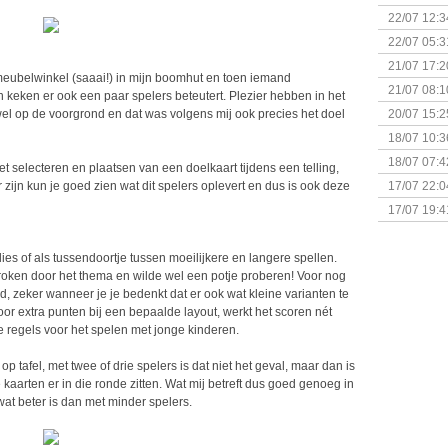
(Bordspell
22/07 12:3
& Great D
22/07 05:3
bigbox
21/07 17:2
meubelwinkel (saaai!) in mijn boomhut en toen iemand
21/07 08:1
eken er ook een paar spelers beteutert. Plezier hebben in het
el op de voorgrond en dat was volgens mij ook precies het doel
20/07 15:2
genaamd P
18/07 10:3
18/07 07:4
et selecteren en plaatsen van een doelkaart tijdens een telling,
Sherlock 
zijn kun je goed zien wat dit spelers oplevert en dus is ook deze
17/07 22:0
Monsterb
17/07 19:4
ies of als tussendoortje tussen moeilijkere en langere spellen.
proken door het thema en wilde wel een potje proberen! Voor nog
rd, zeker wanneer je je bedenkt dat er ook wat kleine varianten te
or extra punten bij een bepaalde layout, werkt het scoren nét
e regels voor het spelen met jonge kinderen.
op tafel, met twee of drie spelers is dat niet het geval, maar dan is
kaarten er in die ronde zitten. Wat mij betreft dus goed genoeg in
 wat beter is dan met minder spelers.