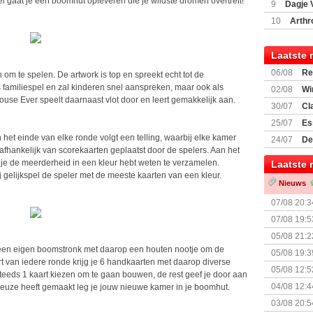
spel gaat je een boomhut opleveren die je wildste dromen overtreft!
9
Dagje 
(77059)
(I
10
Arthr
Laatste 
06/08
Re
 om te spelen. De artwork is top en spreekt echt tot de
Land
s familiespel en zal kinderen snel aanspreken, maar ook als
02/08
Wi
ouse Ever speelt daarnaast vlot door en leert gemakkelijk aan.
30/07
Cl
uitbreiding
25/07
Es
Boardgam
 het einde van elke ronde volgt een telling, waarbij elke kamer
24/07
De
afhankelijk van scorekaarten geplaatst door de spelers. Aan het
weekend v
 je de meerderheid in een kleur hebt weten te verzamelen.
Laatste 
 gelijkspel de speler met de meeste kaarten van een kleur.
Nieuws
07/08 20:3
07/08 19:5
05/08 21:2
Nemesis Re
el een eigen boomstronk met daarop een houten nootje om de
05/08 19:3
rt van iedere ronde krijg je 6 handkaarten met daarop diverse
05/08 12:5
steeds 1 kaart kiezen om te gaan bouwen, de rest geef je door aan
Prijsverla
04/08 12:4
keuze heeft gemaakt leg je jouw nieuwe kamer in je boomhut.
+ nieuwe u
03/08 20:5