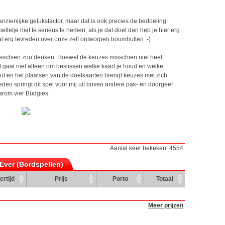
anzienlijke geluksfactor, maar dat is ook precies de bedoeling.
lletje niet te serieus te nemen, als je dat doet dan heb je hier erg
aal erg tevreden over onze zelf ontworpen boomhutten :-)
misschien zou denken. Hoewel de keuzes misschien niet heel
et gaat niet alleen om beslissen welke kaart je houd en welke
ut en het plaatsen van de doelkaarten brengt keuzes met zich
eden springt dit spel voor mij uit boven andere pak- en doorgeef
arom vier Budgies.
Aantal keer bekeken: 4554
Ever (Bordspellen)
ertijd
Prijs
Porto
Totaal
Meer prijzen