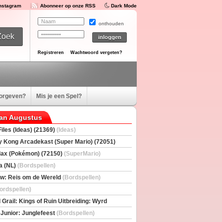
Instagram
Abonneer op onze RSS
Dark Mode
onthouden
Registreren
Wachtwoord vergeten?
oorgeven?
Mis je een Spel?
van Augustus
iles (Ideas) (21369)
(Ideas)
 Kong Arcadekast (Super Mario) (72051)
io)
ax (Pokémon) (72150)
(SuperMario)
a (NL)
(Bordspellen)
w: Reis om de Wereld
(Bordspellen)
ordspellen)
 Grail: Kings of Ruin Uitbreiding: Wyrd
rs
(Bordspellen)
 Junior: Junglefeest
(Bordspellen)