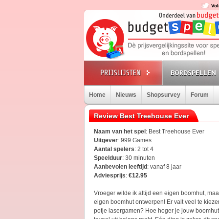
Vol
BORDSPELLEN
Home
Nieuws
Shopsurvey
Forum
Review Best Treehouse Ever
Naam van het spel
: Best Treehouse Ever
Uitgever
: 999 Games
Aantal spelers
: 2 tot 4
Speelduur
: 30 minuten
Aanbevolen leeftijd
: vanaf 8 jaar
Adviesprijs
:
€12.95
Vroeger wilde ik altijd een eigen boomhut, maa
eigen boomhut ontwerpen! Er valt veel te kiezen,
potje lasergamen? Hoe hoger je jouw boomhut b