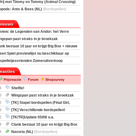
Vrij met Timmy en Tommy (Animal Crossing)
deas)
opods: Ants & Bees (NL)
(Bordspellen)
nieuws
view: de Legenden van Andor: het Verre
ngspan past straks in je broekzak
ank bestaat 10 jaar en krijgt Big Box + nieuwe
sen Spiel previewlijst nu beschikbaar op
egeek
spelletjesvrienden Zomeruitverkoop
an start
reacties
Prijsreactie
Forum
Shopsurvey
4
Shelfie!
3
Wingspan past straks in je broekzak
2
[TK] Stapel bordspellen (Final Girl,
taliation, Zombicide Invader)
9
[TK] Verschillende bordspellen!
2
[TK/TR]Update 05/08 o.a.
gingen, Imperium Horizons, 20 Strong
4
Clank bestaat 10 jaar en krijgt Big Box
itbreiding
4
Navoria (NL)
(Bordspellen)