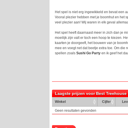
Het spel is niet erg ingewikkeld en bevat een a
Vooral plezier hebben met je boomhut en het spe
veel plezier aan! Wij waren in elk geval allem
Het spel heeft daarnaast meer in zich dan je 
moeilijk zijn valt er toch een hoop te kiezen. H
kaarten je doorgeeft, het bouwen van je boomh
mee en voegt net dat beetje extra toe. Om die r
spellen zoals
Sushi Go Party
en ik geef het da
Laagste prijzen voor Best Treehouse 
Winkel
Cijfer
Lev
Geen resultaten gevonden