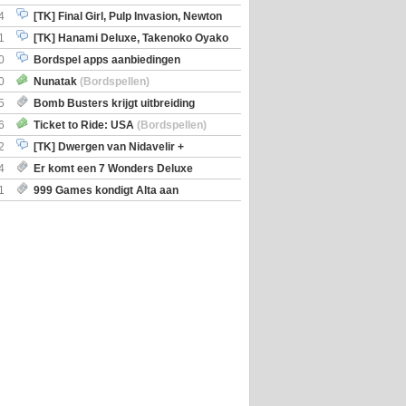
en)
4
[TK] Final Girl, Pulp Invasion, Newton
iscoveries
1
[TK] Hanami Deluxe, Takenoko Oyako
0
Bordspel apps aanbiedingen
0
Nunatak
(Bordspellen)
5
Bomb Busters krijgt uitbreiding
ro Kit
6
Ticket to Ride: USA
(Bordspellen)
2
[TK] Dwergen van Nidavelir +
Holmes Consulting Detective
4
Er komt een 7 Wonders Deluxe
ox
1
999 Games kondigt Alta aan