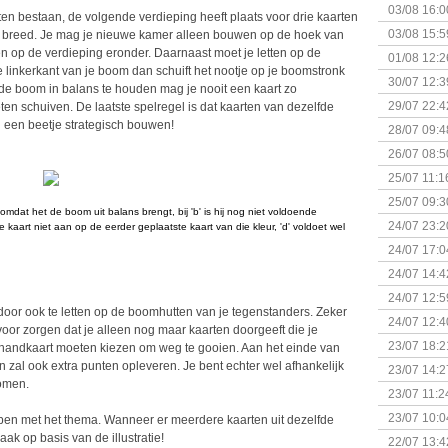
03/08 16:0
ten bestaan, de volgende verdieping heeft plaats voor drie kaarten
Kapitein 
03/08 15:5
n breed. Je mag je nieuwe kamer alleen bouwen op de hoek van
n op de verdieping eronder. Daarnaast moet je letten op de
01/08 12:2
linkerkant van je boom dan schuift het nootje op je boomstronk
30/07 12:3
 de boom in balans te houden mag je nooit een kaart zo
29/07 22:4
en schuiven. De laatste spelregel is dat kaarten van dezelfde
 een beetje strategisch bouwen!
28/07 09:4
26/07 08:5
25/07 11:1
25/07 09:3
 omdat het de boom uit balans brengt, bij 'b' is hij nog niet voldoende
Uitbreidi
24/07 23:2
e kaart niet aan op de eerder geplaatste kaart van die kleur, 'd' voldoet wel
24/07 17:0
(Bordspell
24/07 14:4
Surprise 
24/07 12:5
 door ook te letten op de boomhutten van je tegenstanders. Zeker
(Bordspell
24/07 12:4
oor zorgen dat je alleen nog maar kaarten doorgeeft die je
23/07 18:2
 handkaart moeten kiezen om weg te gooien. Aan het einde van
start
zal ook extra punten opleveren. Je bent echter wel afhankelijk
23/07 14:2
komen.
(Bordspell
23/07 11:2
23/07 10:0
ebben met het thema. Wanneer er meerdere kaarten uit dezelfde
k op basis van de illustratie!
22/07 13:4