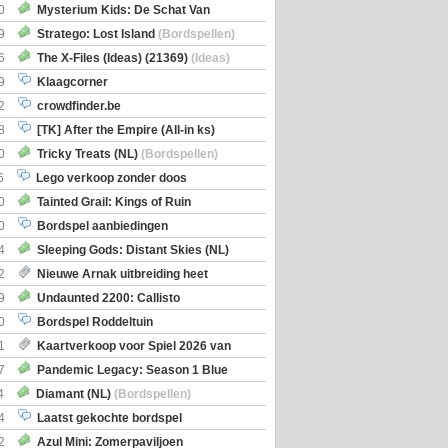
0
Mysterium Kids: De Schat Van
Boe
(Bordspellen)
9
Stratego: Lost Island
(Bordspellen)
6
The X-Files (Ideas) (21369)
(Ideas)
9
Klaagcorner
2
crowdfinder.be
8
[TK] After the Empire (All-in ks)
0
Tricky Treats (NL)
(Bordspellen)
6
Lego verkoop zonder doos
0
Tainted Grail: Kings of Ruin
ng: Wyrd Encounters
(Bordspellen)
0
Bordspel aanbiedingen
4
Sleeping Gods: Distant Skies (NL)
en)
2
Nieuwe Arnak uitbreiding heet
Shipments
9
Undaunted 2200: Callisto
en)
0
Bordspel Roddeltuin
1
Kaartverkoop voor Spiel 2026 van
7
Pandemic Legacy: Season 1 Blue
en)
4
Diamant (NL)
(Bordspellen)
4
Laatst gekochte bordspel
2
Azul Mini: Zomerpaviljoen