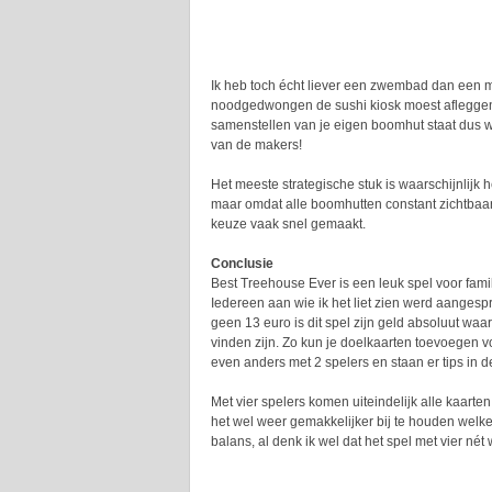
Ik heb toch écht liever een zwembad dan een 
noodgedwongen de sushi kiosk moest afleggen k
samenstellen van je eigen boomhut staat dus w
van de makers!
Het meeste strategische stuk is waarschijnlijk h
maar omdat alle boomhutten constant zichtbaar 
keuze vaak snel gemaakt.
Conclusie
Best Treehouse Ever is een leuk spel voor famil
Iedereen aan wie ik het liet zien werd aanges
geen 13 euro is dit spel zijn geld absoluut waa
vinden zijn. Zo kun je doelkaarten toevoegen vo
even anders met 2 spelers en staan er tips in d
Met vier spelers komen uiteindelijk alle kaarten 
het wel weer gemakkelijker bij te houden welke 
balans, al denk ik wel dat het spel met vier nét