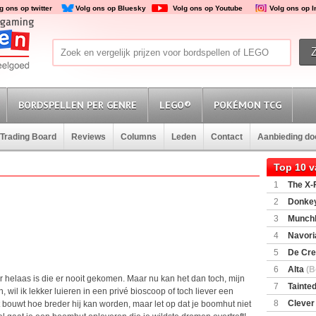
g ons op twitter
Volg ons op Bluesky
Volg ons op Youtube
Volg ons op 
BORDSPELLEN PER GENRE
LEGO®
POKÉMON TCG
Trading Board
Reviews
Columns
Leden
Contact
Aanbieding d
Top 10 
1
The X-F
2
Donkey
(SuperMar
3
Munchl
4
Navori
5
De Cre
6
Alta
(B
r helaas is die er nooit gekomen. Maar nu kan het dan toch, mijn
7
Tainted
 wil ik lekker luieren in een privé bioscoop of toch liever een
Encounte
8
Clever
ouwt hoe breder hij kan worden, maar let op dat je boomhut niet