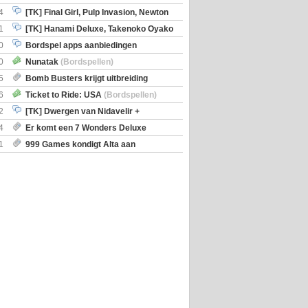
en)
4
[TK] Final Girl, Pulp Invasion, Newton
iscoveries
1
[TK] Hanami Deluxe, Takenoko Oyako
0
Bordspel apps aanbiedingen
0
Nunatak
(Bordspellen)
5
Bomb Busters krijgt uitbreiding
ro Kit
6
Ticket to Ride: USA
(Bordspellen)
2
[TK] Dwergen van Nidavelir +
Holmes Consulting Detective
4
Er komt een 7 Wonders Deluxe
ox
1
999 Games kondigt Alta aan