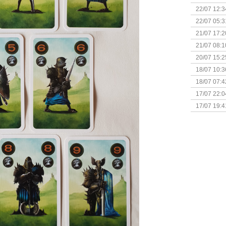
(Bordspell
22/07 12:3
& Great D
22/07 05:3
bigbox
21/07 17:2
21/07 08:1
20/07 15:2
genaamd P
18/07 10:3
18/07 07:4
Sherlock 
17/07 22:0
Monsterb
17/07 19:4