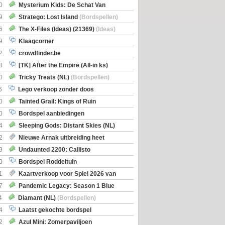
0
Mysterium Kids: De Schat Van
Boe
(Bordspellen)
9
Stratego: Lost Island
(Bordspellen)
6
The X-Files (Ideas) (21369)
(Ideas)
9
Klaagcorner
2
crowdfinder.be
8
[TK] After the Empire (All-in ks)
0
Tricky Treats (NL)
(Bordspellen)
6
Lego verkoop zonder doos
0
Tainted Grail: Kings of Ruin
ng: Wyrd Encounters
(Bordspellen)
0
Bordspel aanbiedingen
4
Sleeping Gods: Distant Skies (NL)
en)
2
Nieuwe Arnak uitbreiding heet
Shipments
9
Undaunted 2200: Callisto
en)
0
Bordspel Roddeltuin
1
Kaartverkoop voor Spiel 2026 van
7
Pandemic Legacy: Season 1 Blue
en)
4
Diamant (NL)
(Bordspellen)
4
Laatst gekochte bordspel
2
Azul Mini: Zomerpaviljoen