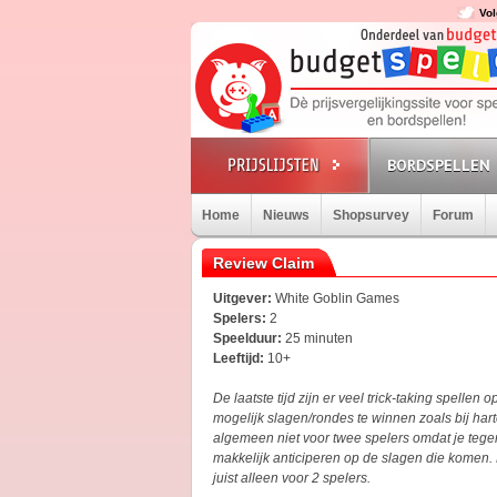
Vol
BORDSPELLEN
Home
Nieuws
Shopsurvey
Forum
Review Claim
Uitgever:
White Goblin Games
Spelers:
2
Speelduur:
25 minuten
Leeftijd:
10+
De laatste tijd zijn er veel trick-taking spellen
mogelijk slagen/rondes te winnen zoals bij hart
algemeen niet voor twee spelers omdat je tegens
makkelijk anticiperen op de slagen die komen.
juist alleen voor 2 spelers.