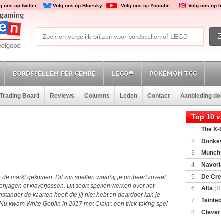
g ons op twitter
Volg ons op Bluesky
Volg ons op Youtube
Volg ons op 
BORDSPELLEN PER GENRE
LEGO®
POKÉMON TCG
Trading Board
Reviews
Columns
Leden
Contact
Aanbieding d
Top 10 
1
The X-F
2
Donkey
(SuperMar
3
Munchl
4
Navori
5
De Cre
 op de markt gekomen. Dit zijn spellen waarbij je probeert zoveel
enjagen of klaverjassen. Dit soort spellen werken over het
6
Alta
(B
tander de kaarten heeft die jij niet hebt en daardoor kan je
7
Tainted
 Nu kwam White Goblin in 2017 met Claim: een trick-taking spel
Encounte
8
Clever