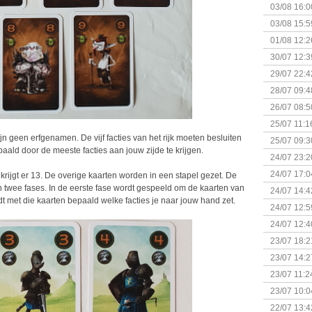
03/08 16:0
Kapitein 
03/08 15:5
01/08 12:2
30/07 12:3
29/07 22:4
28/07 09:4
26/07 08:5
25/07 11:1
ijn geen erfgenamen. De vijf facties van het rijk moeten besluiten
25/07 09:3
aald door de meeste facties aan jouw zijde te krijgen.
Uitbreidi
24/07 23:2
24/07 17:0
 krijgt er 13. De overige kaarten worden in een stapel gezet. De
(Bordspell
n twee fases. In de eerste fase wordt gespeeld om de kaarten van
24/07 14:4
dt met die kaarten bepaald welke facties je naar jouw hand zet.
Surprise 
24/07 12:5
(Bordspell
24/07 12:4
23/07 18:2
start
23/07 14:2
(Bordspell
23/07 11:2
23/07 10:0
22/07 13:4