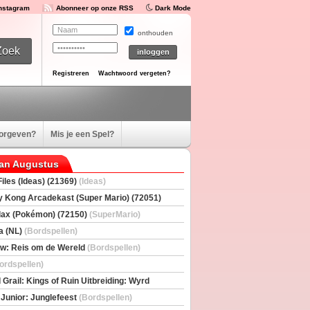
Instagram
Abonneer op onze RSS
Dark Mode
onthouden
Registreren
Wachtwoord vergeten?
oorgeven?
Mis je een Spel?
van Augustus
iles (Ideas) (21369)
(Ideas)
 Kong Arcadekast (Super Mario) (72051)
io)
ax (Pokémon) (72150)
(SuperMario)
a (NL)
(Bordspellen)
w: Reis om de Wereld
(Bordspellen)
ordspellen)
 Grail: Kings of Ruin Uitbreiding: Wyrd
rs
(Bordspellen)
 Junior: Junglefeest
(Bordspellen)