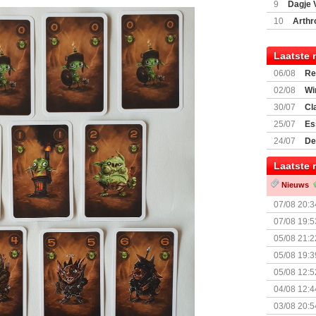
9
Dagje 
(77059)
(I
10
Arthr
Laatste 
06/08
Re
Land
02/08
Wi
30/07
Cl
uitbreiding
25/07
Es
Boardgam
24/07
De
weekend v
Laatste 
Nieuws
07/08 20:3
07/08 19:5
05/08 21:2
Nemesis Re
05/08 19:3
05/08 12:5
Prijsverla
04/08 12:4
+ nieuwe u
03/08 20:5