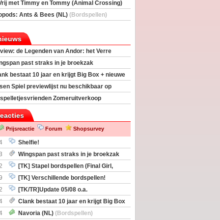
Vrij met Timmy en Tommy (Animal Crossing)
deas)
opods: Ants & Bees (NL)
(Bordspellen)
nieuws
view: de Legenden van Andor: het Verre
ngspan past straks in je broekzak
ank bestaat 10 jaar en krijgt Big Box + nieuwe
sen Spiel previewlijst nu beschikbaar op
egeek
spelletjesvrienden Zomeruitverkoop
an start
reacties
Prijsreactie
Forum
Shopsurvey
4
Shelfie!
3
Wingspan past straks in je broekzak
2
[TK] Stapel bordspellen (Final Girl,
taliation, Zombicide Invader)
9
[TK] Verschillende bordspellen!
2
[TK/TR]Update 05/08 o.a.
gingen, Imperium Horizons, 20 Strong
4
Clank bestaat 10 jaar en krijgt Big Box
itbreiding
4
Navoria (NL)
(Bordspellen)