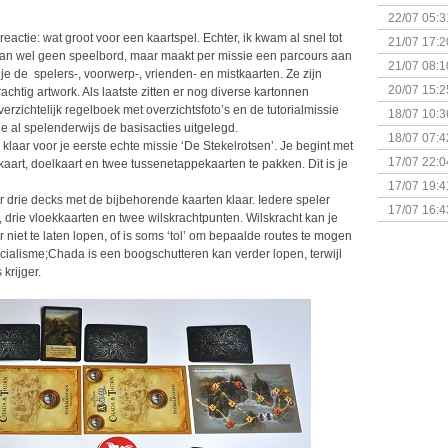
& Great D
22/07 05:3
bigbox
eactie: wat groot voor een kaartspel. Echter, ik kwam al snel tot
21/07 17:2
 dan wel geen speelbord, maar maakt per missie een parcours aan
21/07 08:1
 de spelers-, voorwerp-, vrienden- en mistkaarten. Ze zijn
20/07 15:2
chtig artwork. Als laatste zitten er nog diverse kartonnen
genaamd P
erzichtelijk regelboek met overzichtsfoto’s en de tutorialmissie
18/07 10:3
 je al spelenderwijs de basisacties uitgelegd.
18/07 07:4
 klaar voor je eerste echte missie ‘De Stekelrotsen’. Je begint met
Sherlock 
17/07 22:0
aart, doelkaart en twee tussenetappekaarten te pakken. Dit is je
Monsterb
17/07 19:4
r drie decks met de bijbehorende kaarten klaar. Iedere speler
17/07 16:4
, drie vloekkaarten en twee wilskrachtpunten. Wilskracht kan je
(Bordspell
 niet te laten lopen, of is soms ‘tol’ om bepaalde routes te mogen
pecialisme;Chada is een boogschutteren kan verder lopen, terwijl
krijger.