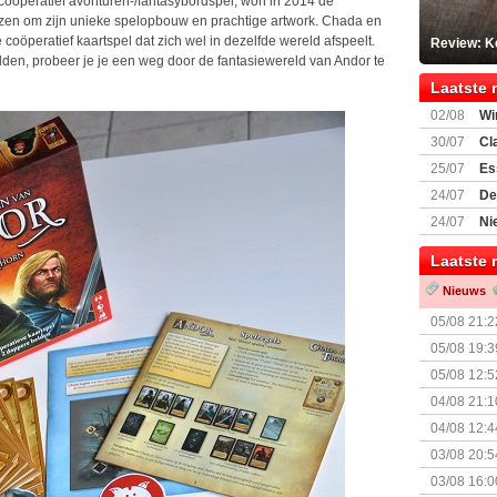
 coöperatief avonturen-/fantasybordspel, won in 2014 de
zen om zijn unieke spelopbouw en prachtige artwork. Chada en
coöperatief kaartspel dat zich wel in dezelfde wereld afspeelt.
Review: K
lden, probeer je je een weg door de fantasiewereld van Andor te
Laatste 
02/08
Wi
30/07
Cl
uitbreiding
25/07
Es
Boardgam
24/07
De
weekend v
24/07
Ni
Shipment
Laatste 
Nieuws
05/08 21:2
Nemesis Re
05/08 19:3
05/08 12:5
Prijsverla
04/08 21:1
04/08 12:4
+ nieuwe u
03/08 20:5
03/08 16:0