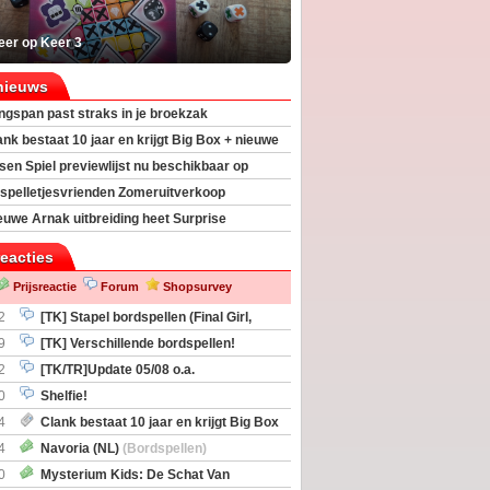
eer op Keer 3
nieuws
ngspan past straks in je broekzak
ank bestaat 10 jaar en krijgt Big Box + nieuwe
sen Spiel previewlijst nu beschikbaar op
egeek
spelletjesvrienden Zomeruitverkoop
an start
euwe Arnak uitbreiding heet Surprise
s
reacties
Prijsreactie
Forum
Shopsurvey
2
[TK] Stapel bordspellen (Final Girl,
taliation, Zombicide Invader)
9
[TK] Verschillende bordspellen!
2
[TK/TR]Update 05/08 o.a.
gingen, Imperium Horizons, 20 Strong
0
Shelfie!
4
Clank bestaat 10 jaar en krijgt Big Box
itbreiding
4
Navoria (NL)
(Bordspellen)
0
Mysterium Kids: De Schat Van