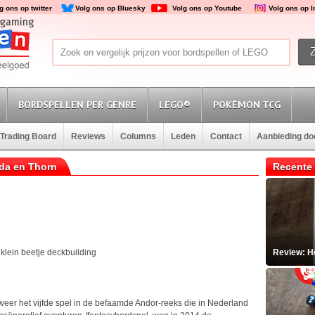
g ons op twitter
Volg ons op Bluesky
Volg ons op Youtube
Volg ons op 
BORDSPELLEN PER GENRE
LEGO®
POKÉMON TCG
Trading Board
Reviews
Columns
Leden
Contact
Aanbieding d
da en Thorn
Recente 
n
n klein beetje deckbuilding
Review: He
eer het vijfde spel in de befaamde Andor-reeks die in Nederland