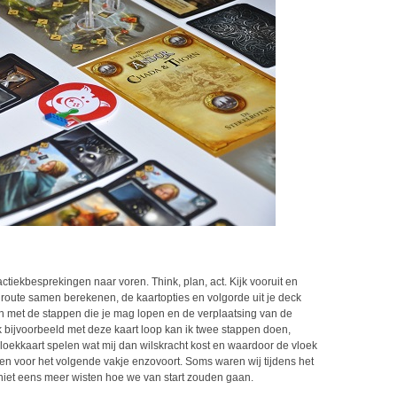
iekbesprekingen naar voren. Think, plan, act. Kijk vooruit en
e route samen berekenen, de kaartopties en volgorde uit je deck
 met de stappen die je mag lopen en de verplaatsing van de
s ik bijvoorbeeld met deze kaart loop kan ik twee stappen doen,
 vloekkaart spelen wat mij dan wilskracht kost en waardoor de vloek
open voor het volgende vakje enzovoort. Soms waren wij tijdens het
 niet eens meer wisten hoe we van start zouden gaan.