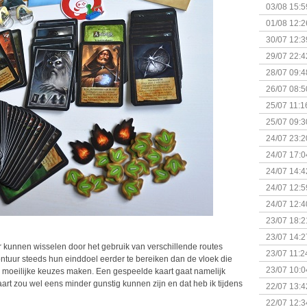
Kapitein 
03/08 15:5
01/08 12:2
30/07 12:3
29/07 22:4
28/07 09:4
26/07 08:5
25/07 11:1
25/07 09:3
Uitbreidi
24/07 23:2
24/07 17:0
(Bordspell
24/07 14:4
Surprise 
24/07 12:5
(Bordspell
24/07 12:4
23/07 18:2
start
23/07 14:2
er kunnen wisselen door het gebruik van verschillende routes
(Bordspell
23/07 11:2
ontuur steeds hun einddoel eerder te bereiken dan de vloek die
23/07 10:0
d moeilijke keuzes maken. Een gespeelde kaart gaat namelijk
art zou wel eens minder gunstig kunnen zijn en dat heb ik tijdens
22/07 13:4
(Bordspell
22/07 12:3