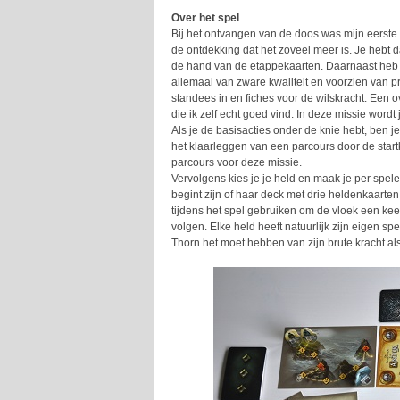
Over het spel
Bij het ontvangen van de doos was mijn eerste r
de ontdekking dat het zoveel meer is. Je hebt
de hand van de etappekaarten. Daarnaast heb je
allemaal van zware kwaliteit en voorzien van pra
standees in en fiches voor de wilskracht. Een ov
die ik zelf echt goed vind. In deze missie wordt
Als je de basisacties onder de knie hebt, ben je
het klaarleggen van een parcours door de startk
parcours voor deze missie.
Vervolgens kies je je held en maak je per spele
begint zijn of haar deck met drie heldenkaarten
tijdens het spel gebruiken om de vloek een keer
volgen. Elke held heeft natuurlijk zijn eigen s
Thorn het moet hebben van zijn brute kracht als 