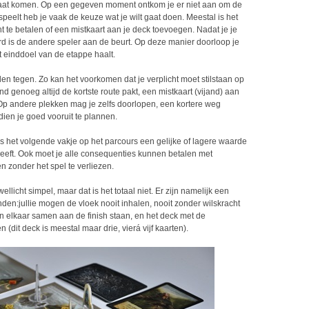
 gaat komen. Op een gegeven moment ontkom je er niet aan om de
k speelt heb je vaak de keuze wat je wilt gaat doen. Meestal is het
t te betalen of een mistkaart aan je deck toevoegen. Nadat je je
rd is de andere speler aan de beurt. Op deze manier doorloop je
t einddoel van de etappe haalt.
n tegen. Zo kan het voorkomen dat je verplicht moet stilstaan op
d genoeg altijd de kortste route pakt, een mistkaart (vijand) aan
. Op andere plekken mag je zelfs doorlopen, een kortere weg
dien je goed vooruit te plannen.
als het volgende vakje op het parcours een gelijke of lagere waarde
geeft. Ook moet je alle consequenties kunnen betalen met
n zonder het spel te verliezen.
 wellicht simpel, maar dat is het totaal niet. Er zijn namelijk een
n:jullie mogen de vloek nooit inhalen, nooit zonder wilskracht
n elkaar samen aan de finish staan, en het deck met de
(dit deck is meestal maar drie, vierá vijf kaarten).