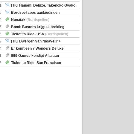
iscoveries
1
[TK] Hanami Deluxe, Takenoko Oyako
0
Bordspel apps aanbiedingen
0
Nunatak
(Bordspellen)
5
Bomb Busters krijgt uitbreiding
ro Kit
6
Ticket to Ride: USA
(Bordspellen)
2
[TK] Dwergen van Nidavelir +
Holmes Consulting Detective
4
Er komt een 7 Wonders Deluxe
ox
1
999 Games kondigt Alta aan
3
Ticket to Ride: San Francisco
en)