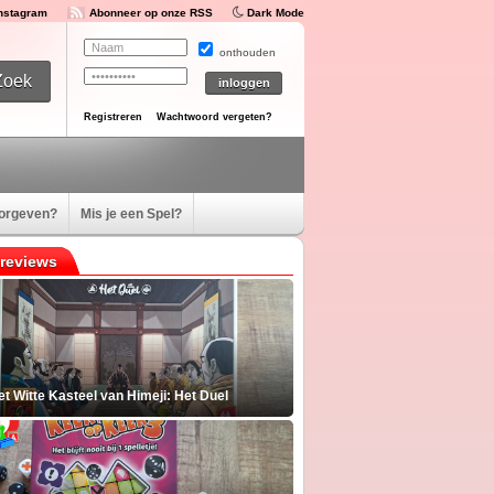
Instagram
Abonneer op onze RSS
Dark Mode
onthouden
Registreren
Wachtwoord vergeten?
oorgeven?
Mis je een Spel?
reviews
t Witte Kasteel van Himeji: Het Duel