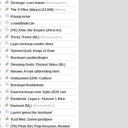
Boe
(Bordspellen)
9
Stratego: Lost Island
(Bordspellen)
6
The X-Files (Ideas) (21369)
(Ideas)
9
Klaagcorner
2
crowdfinder.be
8
[TK] After the Empire (All-in ks)
0
Tricky Treats (NL)
(Bordspellen)
6
Lego verkoop zonder doos
0
Tainted Grail: Kings of Ruin
ng: Wyrd Encounters
(Bordspellen)
0
Bordspel aanbiedingen
4
Sleeping Gods: Distant Skies (NL)
en)
2
Nieuwe Arnak uitbreiding heet
Shipments
9
Undaunted 2200: Callisto
en)
0
Bordspel Roddeltuin
1
Kaartverkoop voor Spiel 2026 van
7
Pandemic Legacy: Season 1 Blue
en)
4
Diamant (NL)
(Bordspellen)
4
Laatst gekochte bordspel
2
Azul Mini: Zomerpaviljoen
en)
4
[TK] Final Girl, Pulp Invasion, Newton