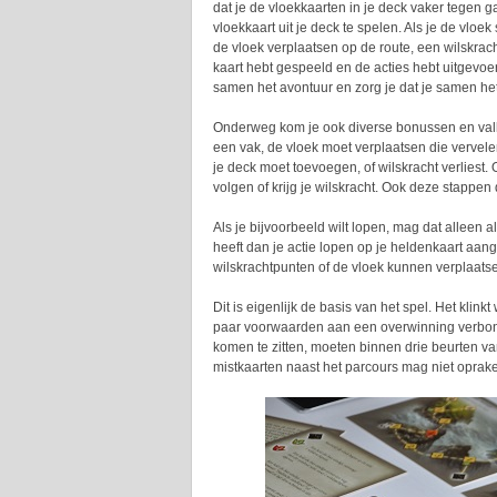
dat je de vloekkaarten in je deck vaker tegen
vloekkaart uit je deck te spelen. Als je de vloe
de vloek verplaatsen op de route, een wilskrach
kaart hebt gespeeld en de acties hebt uitgevoe
samen het avontuur en zorg je dat je samen he
Onderweg kom je ook diverse bonussen en valle
een vak, de vloek moet verplaatsen die vervelen
je deck moet toevoegen, of wilskracht verliest
volgen of krijg je wilskracht. Ook deze stappen 
Als je bijvoorbeeld wilt lopen, mag dat alleen 
heeft dan je actie lopen op je heldenkaart aan
wilskrachtpunten of de vloek kunnen verplaatse
Dit is eigenlijk de basis van het spel. Het klinkt
paar voorwaarden aan een overwinning verbonde
komen te zitten, moeten binnen drie beurten va
mistkaarten naast het parcours mag niet opraken 