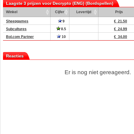
Laagste 3 prijzen voor Decrypto (ENG) (Bordspellen)
Winkel
Cijfer
Levertijd
Prijs
Sheepgames
9
€ 21.50
Subcultures
8.5
€ 24.99
Bol.com Partner
10
€ 34.00
Reacties
Er is nog niet gereageerd.