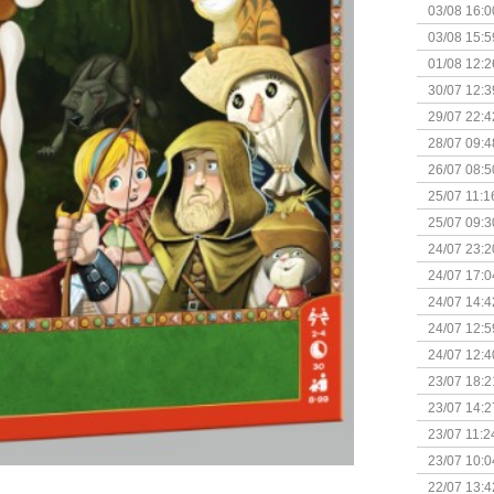
03/08 16:0
Kapitein 
03/08 15:5
01/08 12:2
30/07 12:3
29/07 22:4
28/07 09:4
26/07 08:5
25/07 11:1
25/07 09:3
Uitbreidi
24/07 23:2
24/07 17:0
(Bordspell
24/07 14:4
Surprise 
24/07 12:5
(Bordspell
24/07 12:4
23/07 18:2
start
23/07 14:2
(Bordspell
23/07 11:2
23/07 10:0
22/07 13:4