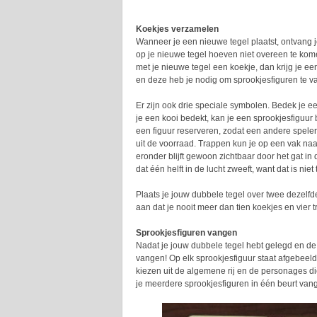
Koekjes verzamelen
Wanneer je een nieuwe tegel plaatst, ontvang j
op je nieuwe tegel hoeven niet overeen te kome
met je nieuwe tegel een koekje, dan krijg je een
en deze heb je nodig om sprookjesfiguren te v
Er zijn ook drie speciale symbolen. Bedek je e
je een kooi bedekt, kan je een sprookjesfiguur
een figuur reserveren, zodat een andere speler
uit de voorraad. Trappen kun je op een vak naa
eronder blijft gewoon zichtbaar door het gat i
dat één helft in de lucht zweeft, want dat is nie
Plaats je jouw dubbele tegel over twee dezelfd
aan dat je nooit meer dan tien koekjes en vie
Sprookjesfiguren vangen
Nadat je jouw dubbele tegel hebt gelegd en d
vangen! Op elk sprookjesfiguur staat afgebeeld
kiezen uit de algemene rij en de personages d
je meerdere sprookjesfiguren in één beurt van