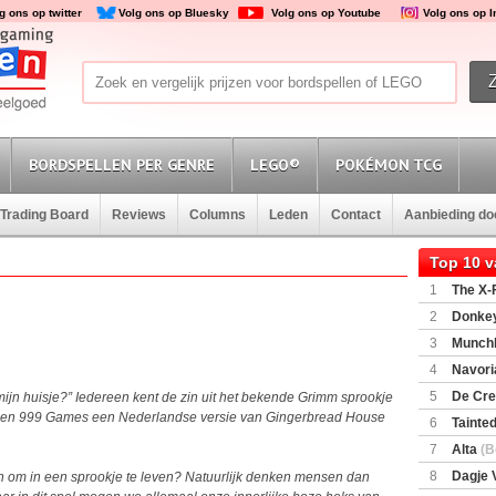
g ons op twitter
Volg ons op Bluesky
Volg ons op Youtube
Volg ons op 
BORDSPELLEN PER GENRE
LEGO®
POKÉMON TCG
Trading Board
Reviews
Columns
Leden
Contact
Aanbieding d
Top 10 
1
The X-F
2
Donkey
(SuperMar
3
Munchl
4
Navori
5
De Cre
mijn huisje?” Iedereen kent de zin uit het bekende Grimm sprookje
s toen 999 Games een Nederlandse versie van Gingerbread House
6
Tainted
Encounte
7
Alta
(B
8
Dagje 
ijn om in een sprookje te leven? Natuurlijk denken mensen dan