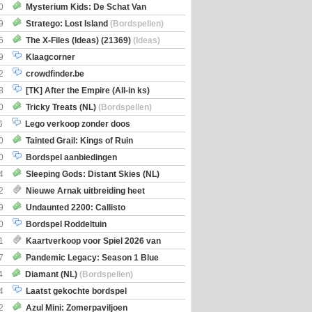
0
Mysterium Kids: De Schat Van
Boe
(Bordspellen)
9
Stratego: Lost Island
(Bordspellen)
6
The X-Files (Ideas) (21369)
(Ideas)
9
Klaagcorner
2
crowdfinder.be
8
[TK] After the Empire (All-in ks)
0
Tricky Treats (NL)
(Bordspellen)
6
Lego verkoop zonder doos
0
Tainted Grail: Kings of Ruin
ng: Wyrd Encounters
(Bordspellen)
0
Bordspel aanbiedingen
4
Sleeping Gods: Distant Skies (NL)
en)
2
Nieuwe Arnak uitbreiding heet
Shipments
9
Undaunted 2200: Callisto
en)
0
Bordspel Roddeltuin
1
Kaartverkoop voor Spiel 2026 van
7
Pandemic Legacy: Season 1 Blue
en)
4
Diamant (NL)
(Bordspellen)
4
Laatst gekochte bordspel
2
Azul Mini: Zomerpaviljoen