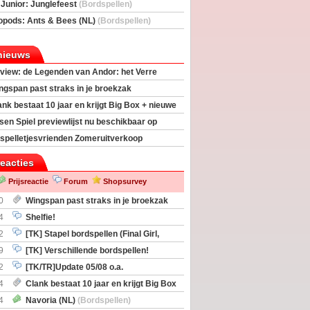
deas)
 Junior: Junglefeest
(Bordspellen)
opods: Ants & Bees (NL)
(Bordspellen)
nieuws
view: de Legenden van Andor: het Verre
ngspan past straks in je broekzak
ank bestaat 10 jaar en krijgt Big Box + nieuwe
sen Spiel previewlijst nu beschikbaar op
egeek
spelletjesvrienden Zomeruitverkoop
an start
reacties
Prijsreactie
Forum
Shopsurvey
0
Wingspan past straks in je broekzak
4
Shelfie!
2
[TK] Stapel bordspellen (Final Girl,
taliation, Zombicide Invader)
9
[TK] Verschillende bordspellen!
2
[TK/TR]Update 05/08 o.a.
gingen, Imperium Horizons, 20 Strong
4
Clank bestaat 10 jaar en krijgt Big Box
itbreiding
4
Navoria (NL)
(Bordspellen)