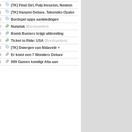
en)
4
[TK] Final Girl, Pulp Invasion, Newton
iscoveries
1
[TK] Hanami Deluxe, Takenoko Oyako
0
Bordspel apps aanbiedingen
0
Nunatak
(Bordspellen)
5
Bomb Busters krijgt uitbreiding
ro Kit
6
Ticket to Ride: USA
(Bordspellen)
2
[TK] Dwergen van Nidavelir +
Holmes Consulting Detective
4
Er komt een 7 Wonders Deluxe
ox
1
999 Games kondigt Alta aan