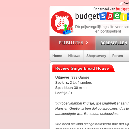
Vol
BORDSPELLEN
Home
Nieuws
Shopsurvey
Forum
Review Gingerbread House
Uitgever:
999 Games
Spelers:
2 tot 4 spelers
Speelduur:
30 minuten
Leeftijd:
8+
“Knibbel knabbel knuisje, wie knabbelt er aan 
Hans en Grietje. Ik ben dol op sprookjes, du
aankondigde was ik meteen enthousiast!
Wie heeft als kind niet gefantaseerd hoe het z