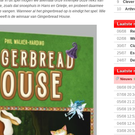
(77059)
(I
aar in dit spel mogen we allemaal onze innerlijke boze heks van
9
Clever
e, zoals dat snoephuis in Hans en Grietje, en probeert daarmee
10
Arthr
te vangen. Wanneer al het gingerbread op is eindigt het spel. Wie
heeft is de winnaar van Gingerbread House.
Laatste 
06/08
Re
Land
02/08
Wi
30/07
Cl
uitbreiding
25/07
Es
Boardgam
24/07
De
weekend v
Laatste 
Nieuws
08/08 09:2
07/08 20:3
05/08 21:2
Nemesis Re
05/08 19:3
05/08 12:5
Prijsverla
04/08 12:4
+ nieuwe u
03/08 20:5