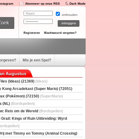
Instagram
Abonneer op onze RSS
Dark Mode
onthouden
Registreren
Wachtwoord vergeten?
oorgeven?
Mis je een Spel?
van Augustus
iles (Ideas) (21369)
(Ideas)
 Kong Arcadekast (Super Mario) (72051)
io)
ax (Pokémon) (72150)
(SuperMario)
a (NL)
(Bordspellen)
w: Reis om de Wereld
(Bordspellen)
 Grail: Kings of Ruin Uitbreiding: Wyrd
rs
(Bordspellen)
ordspellen)
Vrij met Timmy en Tommy (Animal Crossing)