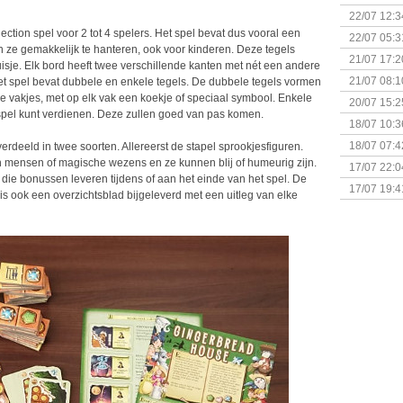
(Bordspell
22/07 12:3
& Great D
ection spel voor 2 tot 4 spelers. Het spel bevat dus vooral een
22/07 05:3
ijn ze gemakkelijk te hanteren, ook voor kinderen. Deze tegels
bigbox
21/07 17:2
uisje. Elk bord heeft twee verschillende kanten met nét een andere
21/07 08:1
et spel bevat dubbele en enkele tegels. De dubbele tegels vormen
wee vakjes, met op elk vak een koekje of speciaal symbool. Enkele
20/07 15:2
et spel kunt verdienen. Deze zullen goed van pas komen.
genaamd P
18/07 10:3
18/07 07:4
verdeeld in twee soorten. Allereerst de stapel sprookjesfiguren.
Sherlock 
ijn mensen of magische wezens en ze kunnen blij of humeurig zijn.
17/07 22:0
 die bonussen leveren tijdens of aan het einde van het spel. De
Monsterb
17/07 19:4
r is ook een overzichtsblad bijgeleverd met een uitleg van elke