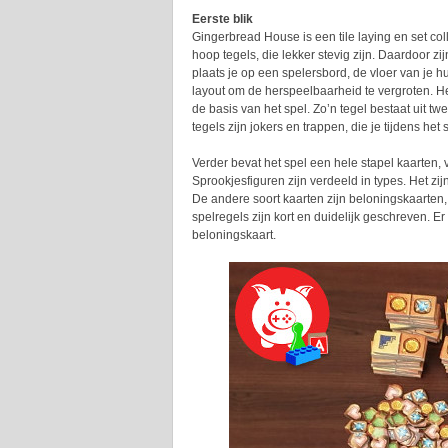
Eerste blik
Gingerbread House is een tile laying en set coll
hoop tegels, die lekker stevig zijn. Daardoor z
plaats je op een spelersbord, de vloer van je h
layout om de herspeelbaarheid te vergroten. H
de basis van het spel. Zo’n tegel bestaat uit t
tegels zijn jokers en trappen, die je tijdens h
Verder bevat het spel een hele stapel kaarten, 
Sprookjesfiguren zijn verdeeld in types. Het z
De andere soort kaarten zijn beloningskaarten,
spelregels zijn kort en duidelijk geschreven. E
beloningskaart.