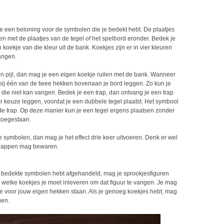
e een beloning voor de symbolen die je bedekt hebt. De plaatjes
n met de plaatjes van de tegel of het spelbord eronder. Bedek je
 koekje van die kleur uit de bank. Koekjes zijn er in vier kleuren
angen.
en pijl, dan mag je een eigen koekje ruilen met de bank. Wanneer
 bij één van de twee hekken bovenaan je bord leggen. Zo kun je
 die niet kan vangen. Bedek je een trap, dan ontvang je een trap
r keuze leggen, voordat je een dubbele tegel plaatst. Het symbool
n de trap. Op deze manier kun je een tegel ergens plaatsen zonder
t toegestaan.
e symbolen, dan mag je het effect drie keer uitvoeren. Denk er wel
r trappen mag bewaren.
e bedekte symbolen hebt afgehandeld, mag je sprookjesfiguren
 welke koekjes je moet inleveren om dat figuur te vangen. Je mag
ie voor jouw eigen hekken staan. Als je genoeg koekjes hebt, mag
gen.