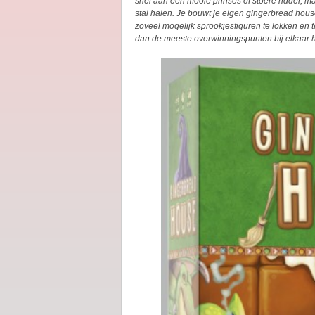
snel aan een mooie prinses of stoere ridder, m
stal halen. Je bouwt je eigen gingerbread hous
zoveel mogelijk sprookjesfiguren te lokken en 
dan de meeste overwinningspunten bij elkaar 