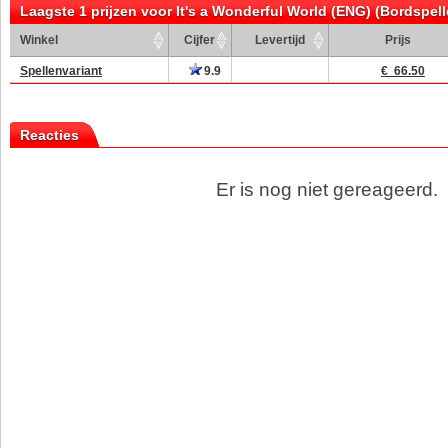
Laagste 1 prijzen voor It's a Wonderful World (ENG) (Bordspell
Winkel
Cijfer
Levertijd
Prijs
Spellenvariant
9.9
€ 66.50
Reacties
Er is nog niet gereageerd.