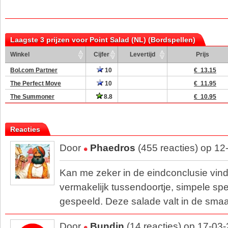
Laagste 3 prijzen voor Point Salad (NL) (Bordspellen)
Winkel
Cijfer
Levertijd
Prijs
Bol.com Partner
10
€ 13.15
The Perfect Move
10
€ 11.95
The Summoner
8.8
€ 10.95
Reacties
Door
Phaedros
(455 reacties) op 12
Kan me zeker in de eindconclusie vin
vermakelijk tussendoortje, simpele spe
gespeeld. Deze salade valt in de sma
Door
Bundin
(14 reacties) op 17-03