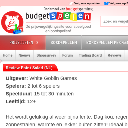
Volg ons op twitter
Volg ons op 
BORDSPELLEN
BORDSPELLEN PER GE
Home
Nieuws
Shopsurvey
Forum
Trading Board
Reviews
Review Point Salad (NL)
Uitgever:
White Goblin Games
Spelers:
2 tot 6 spelers
Speelduur:
15 tot 30 minuten
Leeftijd:
12+
Het wordt gelukkig al weer bijna lente. Dag kou, regen
zonnestralen, warmte en lekker buiten zitten! Ideaal bij