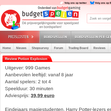
Volg ons op twitter
Volg ons op 
BORDSPELLEN
BORDSPELLEN PER GE
Home
Nieuws
Shopsurvey
Forum
Trading Board
Reviews
Review Potion Explosion
Uitgever: 999 Games
Aanbevolen leeftijd: vanaf 8 jaar
Aantal spelers: 2 tot 4
Speelduur: 30 minuten
Adviesprijs:
39,99 euro
Eindejaars magiestudenten, Harry Potter-lezers 