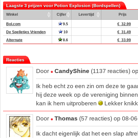
Laagste 3 prijzen voor Potion Explosion (Bordspellen)
Winkel
Cijfer
Levertijd
Prijs
Bol.com
9.5
€ 32.99
De Spelletjes Vrienden
10
€ 31.49
Alternate
8.6
€ 33.99
Reacties
Door
CandyShine
(1137 reacties) o
Ik heb echt zo een zin om deze te gaa
hij deze week op de vereniging binn
kan ik hem uitproberen
Lekker knikk
Door
Thomas
(57 reacties) op 08-0
Ik dacht eigenlijk dat het een slap aft