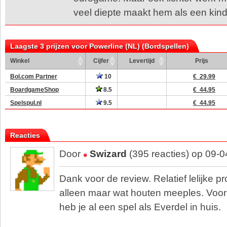
veel diepte maakt hem als een kind 
Laagste 3 prijzen voor Powerline (NL) (Bordspellen)
Winkel
Cijfer
Levertijd
Prijs
Bol.com Partner
10
€ 29.99
BoardgameShop
8.5
€ 44.95
Spelspul.nl
9.5
€ 44.95
Reacties
Door
Swizard
(395 reacties) op 09-
Dank voor de review. Relatief lelijke pr
alleen maar wat houten meeples. Voor 
heb je al een spel als Everdel in huis.