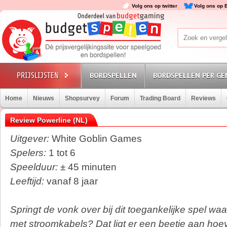
Volg ons op twitter
Volg ons op 
BORDSPELLEN
BORDSPELLEN PER GE
Home
Nieuws
Shopsurvey
Forum
Trading Board
Reviews
Review Powerline (NL)
Uitgever:
White Goblin Games
Spelers:
1 tot 6
Speelduur:
± 45 minuten
Leeftijd:
vanaf 8 jaar
Springt de vonk over bij dit toegankelijke spel waa
met stroomkabels? Dat ligt er een beetje aan ho