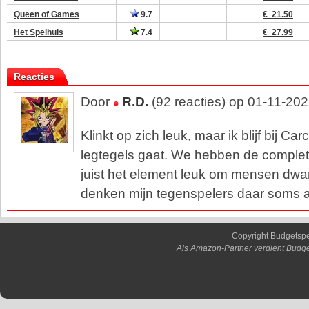
Queen of Games
9.7
€ 21.50
Het Spelhuis
7.4
€ 27.99
Reacties
Door
R.D.
(92 reacties) op 01-11-20
Klinkt op zich leuk, maar ik blijf bij C
legtegels gaat. We hebben de complete 
juist het element leuk om mensen dwar
denken mijn tegenspelers daar soms a
Copyright Budgetsp
Als Amazon-Partner verdient Budge