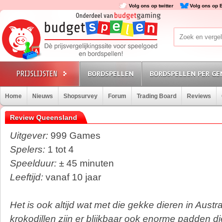
Volg ons op twitter
Volg ons op 
BORDSPELLEN
BORDSPELLEN PER GE
Home
Nieuws
Shopsurvey
Forum
Trading Board
Reviews
Review Queensland
Uitgever:
999 Games
Spelers:
1 tot 4
Speelduur:
± 45 minuten
Leeftijd:
vanaf 10 jaar
Het is ook altijd wat met die gekke dieren in Austra
krokodillen zijn er blijkbaar ook enorme padden d