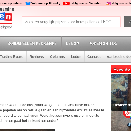
g ons op twitter
Volg ons op Bluesky
Volg ons op Youtube
Volg ons op 
BORDSPELLEN PER GENRE
LEGO®
POKÉMON TCG
Trading Board
Reviews
Columns
Leden
Contact
Aanbieding d
Recente 
 maar weer uit de kast, want we gaan een riviercruise maken
Review: d
te popelen om op reis te gaan en aan bijzondere excursies mee te
an boord te bemachtigen. Wordt het een riviercruise om nooit te
schots en gaat het zinkend ten onder?