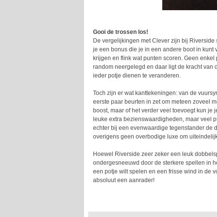
Gooi de trossen los!
De vergelijkingen met Clever zijn bij Riverside 
je een bonus die je in een andere boot in kunt 
krijgen en flink wat punten scoren. Geen enkel p
random neergelegd en daar ligt de kracht van dez
ieder potje dienen te veranderen.
Toch zijn er wat kanttekeningen: van de vuursy
eerste paar beurten in zet om meteen zoveel mog
boost, maar of het verder veel toevoegt kun je
leuke extra bezienswaardigheden, maar veel pu
echter bij een evenwaardige tegenstander de d
overigens geen overbodige luxe om uiteindelijk
Hoewel Riverside zeer zeker een leuk dobbelsp
ondergesneeuwd door de sterkere spellen in he
een potje wilt spelen en een frisse wind in de 
absoluut een aanrader!