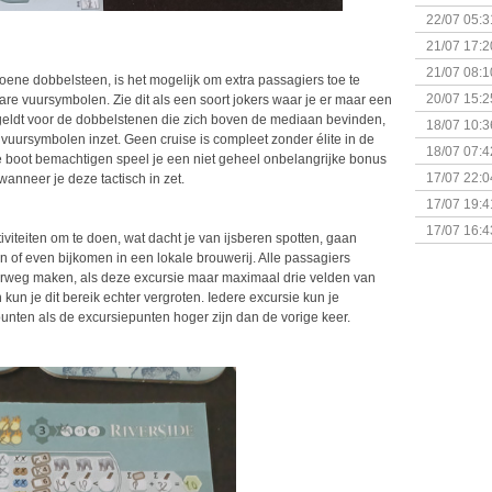
& Great D
22/07 05:3
bigbox
21/07 17:2
21/07 08:1
roene dobbelsteen, is het mogelijk om extra passagiers toe te
20/07 15:2
bare vuursymbolen. Zie dit als een soort jokers waar je er maar een
genaamd P
e geldt voor de dobbelstenen die zich boven de mediaan bevinden,
18/07 10:3
vuursymbolen inzet. Geen cruise is compleet zonder élite in de
18/07 07:4
 boot bemachtigen speel je een niet geheel onbelangrijke bonus
Sherlock 
17/07 22:0
 wanneer je deze tactisch in zet.
Monsterb
17/07 19:4
17/07 16:4
iviteiten om te doen, wat dacht je van ijsberen spotten, gaan
(Bordspell
en of even bijkomen in een lokale brouwerij. Alle passagiers
derweg maken, als deze excursie maar maximaal drie velden van
kun je dit bereik echter vergroten. Iedere excursie kun je
punten als de excursiepunten hoger zijn dan de vorige keer.