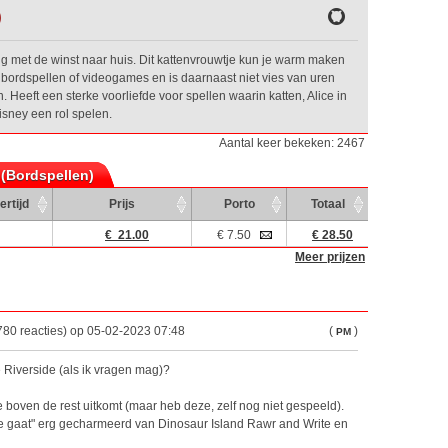
)
g met de winst naar huis. Dit kattenvrouwtje kun je warm maken
e bordspellen of videogames en is daarnaast niet vies van uren
Heeft een sterke voorliefde voor spellen waarin katten, Alice in
isney een rol spelen.
Aantal keer bekeken: 2467
 (Bordspellen)
ertijd
Prijs
Porto
Totaal
€ 21.00
€ 7.50
€ 28.50
Meer prijzen
780 reacties) op 05-02-2023 07:48
(
)
PM
e Riverside (als ik vragen mag)?
e boven de rest uitkomt (maar heb deze, zelf nog niet gespeeld).
ite gaat" erg gecharmeerd van Dinosaur Island Rawr and Write en