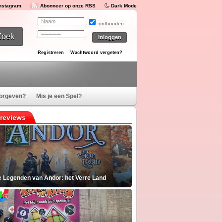
Instagram
Abonneer op onze RSS
Dark Mode
onthouden
Registreren
Wachtwoord vergeten?
oorgeven?
Mis je een Spel?
reviews
e Legenden van Andor: het Verre Land