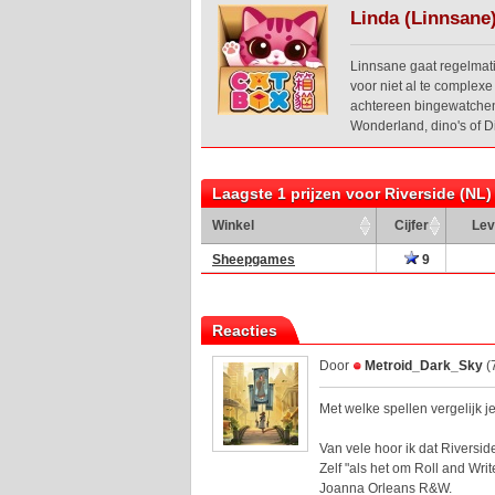
Linda (Linnsane
Linnsane gaat regelmati
voor niet al te complex
achtereen bingewatchen. 
Wonderland, dino's of D
Laagste 1 prijzen voor Riverside (NL)
Winkel
Cijfer
Lev
Sheepgames
9
Reacties
Door
Metroid_Dark_Sky
(
Met welke spellen vergelijk j
Van vele hoor ik dat Riversid
Zelf "als het om Roll and Wr
Joanna Orleans R&W.