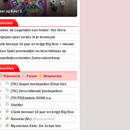
eer op Keer 3
nieuws
view: de Legenden van Andor: het Verre
ngspan past straks in je broekzak
ank bestaat 10 jaar en krijgt Big Box + nieuwe
sen Spiel previewlijst nu beschikbaar op
egeek
spelletjesvrienden Zomeruitverkoop
an start
reacties
Prijsreactie
Forum
Shopsurvey
2
[TK] Stapel bordspellen (Final Girl,
taliation, Zombicide Invader)
9
[TK] Verschillende bordspellen!
2
[TK/TR]Update 05/08 o.a.
gingen, Imperium Horizons, 20 Strong
0
Shelfie!
4
Clank bestaat 10 jaar en krijgt Big Box
itbreiding
4
Navoria (NL)
(Bordspellen)
0
Mysterium Kids: De Schat Van