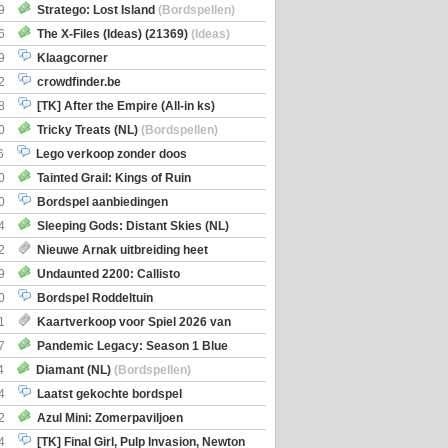
Boe
(Bordspellen)
9
Stratego: Lost Island
(Bordspellen)
6
The X-Files (Ideas) (21369)
(Ideas)
9
Klaagcorner
2
crowdfinder.be
8
[TK] After the Empire (All-in ks)
0
Tricky Treats (NL)
(Bordspellen)
6
Lego verkoop zonder doos
0
Tainted Grail: Kings of Ruin
ng: Wyrd Encounters
(Bordspellen)
0
Bordspel aanbiedingen
4
Sleeping Gods: Distant Skies (NL)
en)
2
Nieuwe Arnak uitbreiding heet
Shipments
9
Undaunted 2200: Callisto
en)
0
Bordspel Roddeltuin
1
Kaartverkoop voor Spiel 2026 van
7
Pandemic Legacy: Season 1 Blue
en)
4
Diamant (NL)
(Bordspellen)
4
Laatst gekochte bordspel
2
Azul Mini: Zomerpaviljoen
en)
4
[TK] Final Girl, Pulp Invasion, Newton