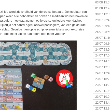
Kapitein 
03/08 15:5
01/08 12:2
kzij jou wordt de snelheid van de cruise bepaald. De mediaan van
30/07 12:3
nopen weer. Alle dobbelstenen boven de mediaan worden boven de
29/07 22:4
passagiers mee gaat nemen op je cruise en iedere keer dat het
ijkertijd het aantal ogen, oftewel passagiers, van een gekleurde
28/07 09:4
blad. Gevulde rijen op je schip leveren tickets voor excursies
26/07 08:5
en. Hoe meer zielen aan boord hoe meer vreugd!
25/07 11:1
25/07 09:3
Uitbreidi
24/07 23:2
24/07 17:0
(Bordspell
24/07 14:4
Surprise 
24/07 12:5
(Bordspell
24/07 12:4
23/07 18:2
start
23/07 14:2
(Bordspell
23/07 11:2
23/07 10:0
22/07 13:4
(Bordspell
22/07 12:3