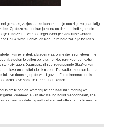
snel gemaakt; vakjes aankruisen en heb je een rijtje vol, dan krijg
vullen. Op deze manier kun je zo nu en dan een kettingreactie
otje is hetzelfde, want de tegels voor je riviercruise worden
e Roll & Write. Dankzij dit modulaire bord zal je je tactiek bij
mbolen kun je je sterk afvragen waarom je die niet meteen in je
elijk stoelen te vullen op je schip. Het zorgt voor een extra
 je sterk afvragen. Daarnaast zijn de zogenaamde Staafkerken
nten leveren ze uiteindelijk niet op. De kapiteinspunten kunnen
efinitieve doorslag op de winst geven. Een rekenmachine is
 de definitieve score te kunnen berekenen.
el is om te spelen, wordt hij helaas naar mijn mening wel
t genre. Wanneer je van afwisseling houdt met dobbelen, snel
vorm van een modulair speelbord wel ziet zitten dan is Riverside