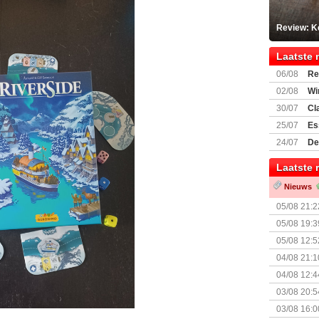
Review: K
Laatste 
06/08
Re
Land
02/08
Wi
30/07
Cl
uitbreiding
25/07
Es
Boardgam
24/07
De
weekend v
Laatste 
Nieuws
05/08 21:2
Nemesis Re
05/08 19:3
05/08 12:5
Prijsverla
04/08 21:1
04/08 12:4
+ nieuwe u
03/08 20:5
03/08 16:0