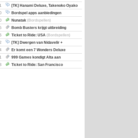
iscoveries
1
[TK] Hanami Deluxe, Takenoko Oyako
0
Bordspel apps aanbiedingen
0
Nunatak
(Bordspellen)
5
Bomb Busters krijgt uitbreiding
ro Kit
6
Ticket to Ride: USA
(Bordspellen)
2
[TK] Dwergen van Nidavelir +
Holmes Consulting Detective
4
Er komt een 7 Wonders Deluxe
ox
1
999 Games kondigt Alta aan
3
Ticket to Ride: San Francisco
en)