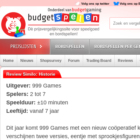
Volg ons op twitter
Volg ons op 
BORDSPELLEN
BORDSPELLEN PER GE
Home
Nieuws
Shopsurvey
Forum
Trading Board
Reviews
Review Similo: Historie
Uitgever:
999 Games
Spelers:
2 tot 7
Speelduur:
±10 minuten
Leeftijd:
vanaf 7 jaar
Dit jaar komt 999 Games met een nieuw coöperatief kaa
verschijnen twee versies, eentje met sprookjesfiguren