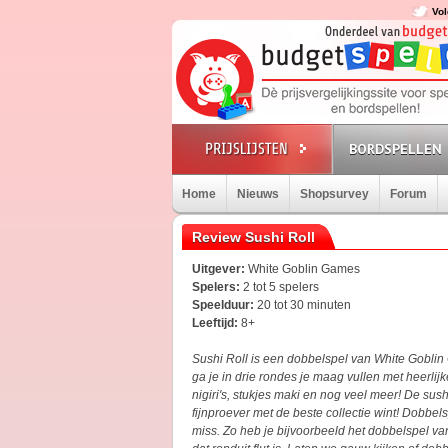
Vol
BORDSPELLEN
Home
Nieuws
Shopsurvey
Forum
Review Sushi Roll
Uitgever:
White Goblin Games
Spelers:
2 tot 5 spelers
Speelduur:
20 tot 30 minuten
Leeftijd:
8+
Sushi Roll is een dobbelspel van White Goblin 
ga je in drie rondes je maag vullen met heerlij
nigiri's, stukjes maki en nog veel meer! De su
fijnproever met de beste collectie wint! Dobbel
miss. Zo heb je bijvoorbeeld het dobbelspel van