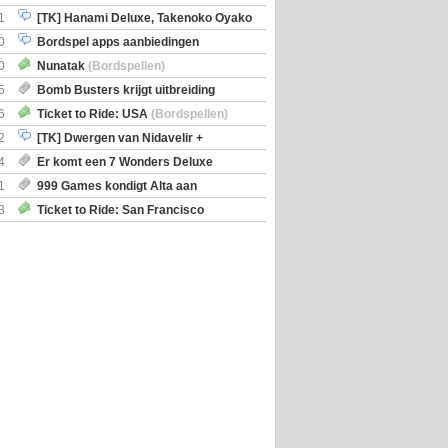
iscoveries
1
[TK] Hanami Deluxe, Takenoko Oyako
0
Bordspel apps aanbiedingen
0
Nunatak
(Bordspellen)
5
Bomb Busters krijgt uitbreiding
ro Kit
6
Ticket to Ride: USA
(Bordspellen)
2
[TK] Dwergen van Nidavelir +
Holmes Consulting Detective
4
Er komt een 7 Wonders Deluxe
ox
1
999 Games kondigt Alta aan
3
Ticket to Ride: San Francisco
en)