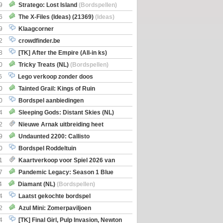
Boe
(Bordspellen)
9
Stratego: Lost Island
(Bordspellen)
6
The X-Files (Ideas) (21369)
(Ideas)
9
Klaagcorner
2
crowdfinder.be
8
[TK] After the Empire (All-in ks)
0
Tricky Treats (NL)
(Bordspellen)
6
Lego verkoop zonder doos
0
Tainted Grail: Kings of Ruin
ng: Wyrd Encounters
(Bordspellen)
0
Bordspel aanbiedingen
4
Sleeping Gods: Distant Skies (NL)
en)
2
Nieuwe Arnak uitbreiding heet
Shipments
9
Undaunted 2200: Callisto
en)
0
Bordspel Roddeltuin
1
Kaartverkoop voor Spiel 2026 van
7
Pandemic Legacy: Season 1 Blue
en)
4
Diamant (NL)
(Bordspellen)
4
Laatst gekochte bordspel
2
Azul Mini: Zomerpaviljoen
en)
4
[TK] Final Girl, Pulp Invasion, Newton