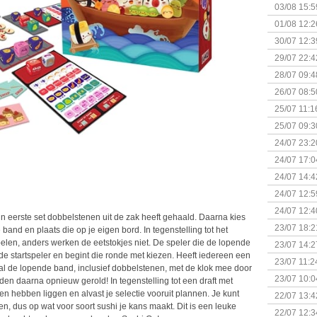
Kapitein 
03/08 15:5
01/08 12:2
30/07 12:3
29/07 22:4
28/07 09:4
26/07 08:5
25/07 11:1
25/07 09:3
Uitbreidi
24/07 23:2
24/07 17:0
(Bordspell
24/07 14:4
Surprise 
24/07 12:5
(Bordspell
24/07 12:4
n eerste set dobbelstenen uit de zak heeft gehaald. Daarna kies
23/07 18:2
and en plaats die op je eigen bord. In tegenstelling tot het
start
 spelen, anders werken de eetstokjes niet. De speler die de lopende
23/07 14:2
de startspeler en begint die ronde met kiezen. Heeft iedereen een
(Bordspell
23/07 11:2
al de lopende band, inclusief dobbelstenen, met de klok mee door
23/07 10:0
en daarna opnieuw gerold! In tegenstelling tot een draft met
en hebben liggen en alvast je selectie vooruit plannen. Je kunt
22/07 13:4
en, dus op wat voor soort sushi je kans maakt. Dit is een leuke
(Bordspell
22/07 12:3