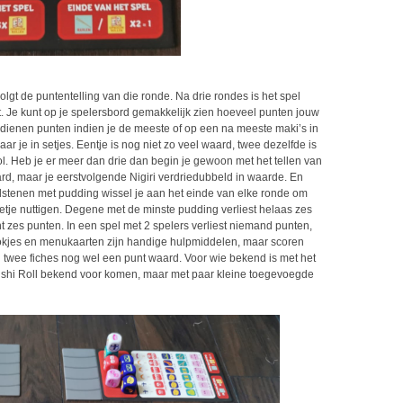
lgt de puntentelling van die ronde. Na drie rondes is het spel
. Je kunt op je spelersbord gemakkelijk zien hoeveel punten jouw
 verdienen punten indien je de meeste of op een na meeste maki’s in
r je in setjes. Eentje is nog niet zo veel waard, twee dezelfde is
ol. Heb je er meer dan drie dan begin je gewoon met het tellen van
ard, maar je eerstvolgende Nigiri verdriedubbeld in waarde. En
belstenen met pudding wissel je aan het einde van elke ronde om
toetje nuttigen. Degene met de minste pudding verliest helaas zes
zes punten. In een spel met 2 spelers verliest niemand punten,
stokjes en menukaarten zijn handige hulpmiddelen, maar scoren
jn twee fiches nog wel een punt waard. Voor wie bekend is met het
Sushi Roll bekend voor komen, maar met paar kleine toegevoegde