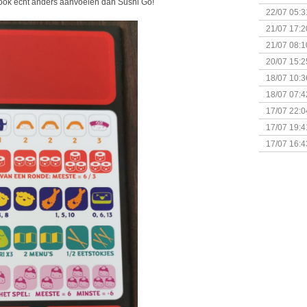
ll ook echt anders aanvoelen dan Sushi Go!
& Great D
22/07 05:3
bigbox
21/07 17:2
21/07 08:1
20/07 15:2
genaamd P
18/07 10:3
18/07 07:4
Sherlock 
17/07 22:0
Monsterb
17/07 19:4
17/07 16:4
(Bordspell