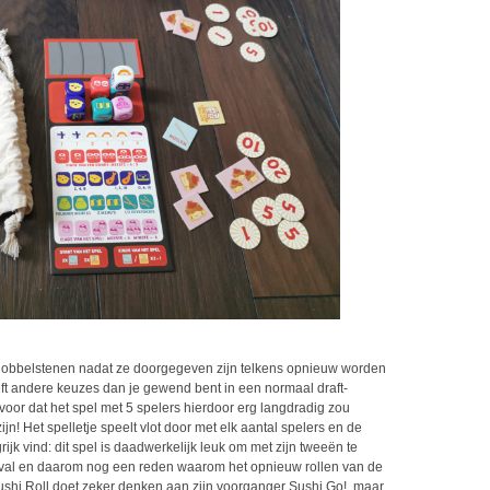
e dobbelstenen nadat ze doorgegeven zijn telkens opnieuw worden
eft andere keuzes dan je gewend bent in een normaal draft-
rvoor dat het spel met 5 spelers hierdoor erg langdradig zou
ijn! Het spelletje speelt vlot door met elk aantal spelers en de
grijk vind: dit spel is daadwerkelijk leuk om met zijn tweeën te
t geval en daarom nog een reden waarom het opnieuw rollen van de
shi Roll doet zeker denken aan zijn voorganger Sushi Go!, maar