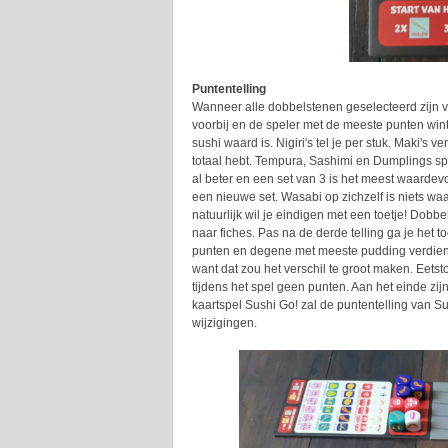
Puntentelling
Wanneer alle dobbelstenen geselecteerd zijn vo
voorbij en de speler met de meeste punten wint
sushi waard is. Nigiri's tel je per stuk. Maki's
totaal hebt. Tempura, Sashimi en Dumplings spaa
al beter en een set van 3 is het meest waardev
een nieuwe set. Wasabi op zichzelf is niets wa
natuurlijk wil je eindigen met een toetje! Dob
naar fiches. Pas na de derde telling ga je het 
punten en degene met meeste pudding verdient 
want dat zou het verschil te groot maken. Eet
tijdens het spel geen punten. Aan het einde zi
kaartspel Sushi Go! zal de puntentelling van 
wijzigingen.