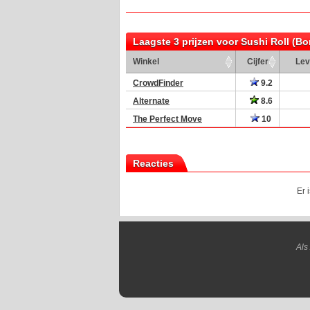
Laagste 3 prijzen voor Sushi Roll (Bo
Winkel
Cijfer
Lev
CrowdFinder
9.2
Alternate
8.6
The Perfect Move
10
Reacties
Er 
Als