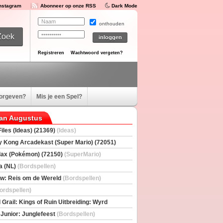
Instagram
Abonneer op onze RSS
Dark Mode
onthouden
Registreren
Wachtwoord vergeten?
oorgeven?
Mis je een Spel?
van Augustus
iles (Ideas) (21369)
(Ideas)
 Kong Arcadekast (Super Mario) (72051)
io)
ax (Pokémon) (72150)
(SuperMario)
a (NL)
(Bordspellen)
w: Reis om de Wereld
(Bordspellen)
ordspellen)
 Grail: Kings of Ruin Uitbreiding: Wyrd
rs
(Bordspellen)
 Junior: Junglefeest
(Bordspellen)