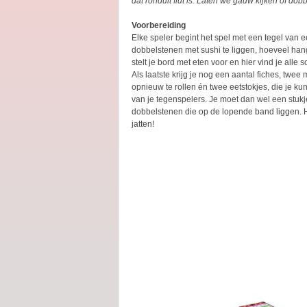
dat ronduit flut is. Laten we gauw kijken of do
Voorbereiding
Elke speler begint het spel met een tegel van
dobbelstenen met sushi te liggen, hoeveel hangt
stelt je bord met eten voor en hier vind je alle
Als laatste krijg je nog een aantal fiches, tw
opnieuw te rollen én twee eetstokjes, die je 
van je tegenspelers. Je moet dan wel een stukj
dobbelstenen die op de lopende band liggen. H
jatten!