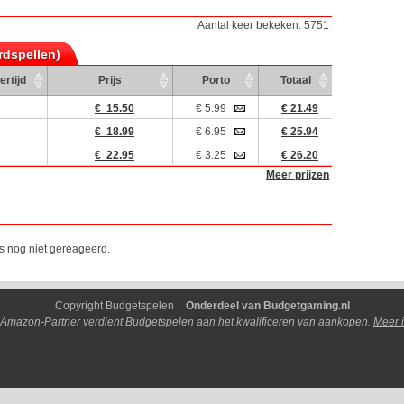
Aantal keer bekeken: 5751
rdspellen)
ertijd
Prijs
Porto
Totaal
€ 15.50
€ 5.99
€ 21.49
€ 18.99
€ 6.95
€ 25.94
€ 22.95
€ 3.25
€ 26.20
Meer prijzen
is nog niet gereageerd.
Copyright Budgetspelen
Onderdeel van Budgetgaming.nl
 Amazon-Partner verdient Budgetspelen aan het kwalificeren van aankopen.
Meer i