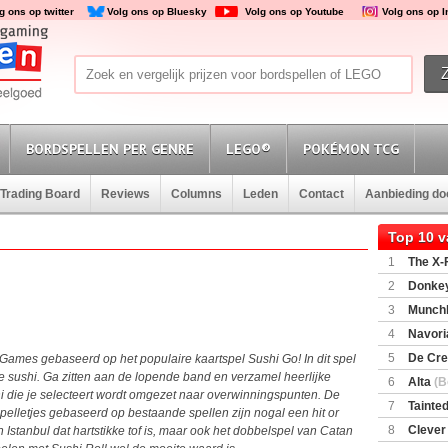
g ons op twitter
Volg ons op Bluesky
Volg ons op Youtube
Volg ons op 
BORDSPELLEN PER GENRE
LEGO®
POKÉMON TCG
Trading Board
Reviews
Columns
Leden
Contact
Aanbieding d
Top 10 
1
The X-F
2
Donkey
(SuperMar
3
Munchl
4
Navori
5
De Cre
Games gebaseerd op het populaire kaartspel Sushi Go! In dit spel
ke sushi. Ga zitten aan de lopende band en verzamel heerlijke
6
Alta
(B
shi die je selecteert wordt omgezet naar overwinningspunten. De
7
Tainted
spelletjes gebaseerd op bestaande spellen zijn nogal een hit or
Encounte
8
Clever
 Istanbul dat hartstikke tof is, maar ook het dobbelspel van Catan