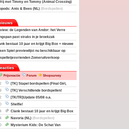
Vrij met Timmy en Tommy (Animal Crossing)
deas)
opods: Ants & Bees (NL)
(Bordspellen)
nieuws
view: de Legenden van Andor: het Verre
ngspan past straks in je broekzak
ank bestaat 10 jaar en krijgt Big Box + nieuwe
sen Spiel previewlijst nu beschikbaar op
egeek
spelletjesvrienden Zomeruitverkoop
an start
reacties
Prijsreactie
Forum
Shopsurvey
2
[TK] Stapel bordspellen (Final Girl,
taliation, Zombicide Invader)
9
[TK] Verschillende bordspellen!
2
[TK/TR]Update 05/08 o.a.
gingen, Imperium Horizons, 20 Strong
0
Shelfie!
4
Clank bestaat 10 jaar en krijgt Big Box
itbreiding
4
Navoria (NL)
(Bordspellen)
0
Mysterium Kids: De Schat Van