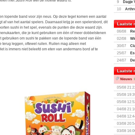
bbelen met Sushi Roll wel de moeite waard is.
9
Dagje 
(77059)
(I
10
Arthr
 een lopende band voor zijn neus. Op deze tegel komen een aantal
 af van het aantal spelers. Daarnaast krijg je een spelersbord, dit
Laatste 
 soorten sushi in het spel, evenals de punten die deze waard zijn.
06/08
Re
ee menukaarten, die je kunt gebruiken om één of meer dobbelstenen
Land
kunt gebruiken om sushi te pakken van de lopende band van één
02/08
Wi
e terug leggen, oftewel ruilen. Ruilen mag alleen met
30/07
Cl
et is immers niet beleefd om eten van andermans bord af te
uitbreiding
25/07
Es
Boardgam
24/07
De
weekend v
Laatste 
Nieuws
05/08 21:2
Nemesis Re
05/08 19:3
05/08 12:5
Prijsverla
04/08 21:1
04/08 12:4
+ nieuwe u
03/08 20:5
03/08 16:0