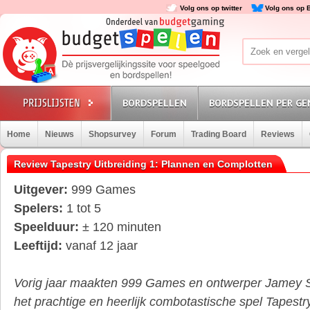
Volg ons op twitter
Volg ons op 
BORDSPELLEN
BORDSPELLEN PER GE
Home
Nieuws
Shopsurvey
Forum
Trading Board
Reviews
Review Tapestry Uitbreiding 1: Plannen en Complotten
Uitgever:
999 Games
Spelers:
1 tot 5
Speelduur:
± 120 minuten
Leeftijd:
vanaf 12 jaar
Vorig jaar maakten 999 Games en ontwerper Jamey St
het prachtige en heerlijk combotastische spel Tapestr