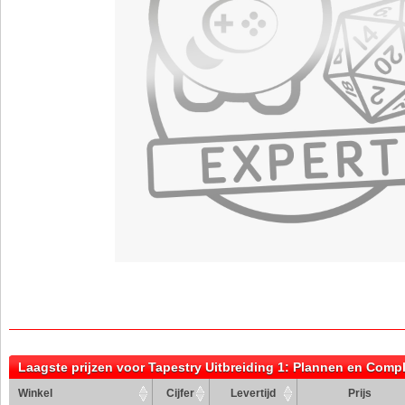
Laagste prijzen voor Tapestry Uitbreiding 1: Plannen en Comp
Winkel
Cijfer
Levertijd
Prijs