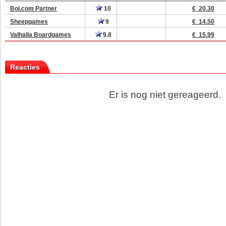
Bol.com Partner
10
€ 20.30
Sheepgames
9
€ 14.50
Valhalla Boardgames
9.8
€ 15.99
Reacties
Er is nog niet gereageerd.