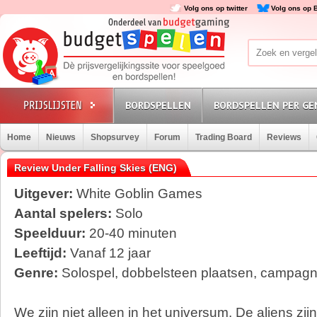
Volg ons op twitter
Volg ons op 
BORDSPELLEN
BORDSPELLEN PER GE
Home
Nieuws
Shopsurvey
Forum
Trading Board
Reviews
Review Under Falling Skies (ENG)
Uitgever:
White Goblin Games
Aantal spelers:
Solo
Speelduur:
20-40 minuten
Leeftijd:
Vanaf 12 jaar
Genre:
Solospel, dobbelsteen plaatsen, campagn
We zijn niet alleen in het universum. De aliens
zij