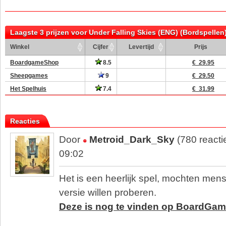
Laagste 3 prijzen voor Under Falling Skies (ENG) (Bordspellen
Winkel
Cijfer
Levertijd
Prijs
BoardgameShop
8.5
€ 29.95
Sheepgames
9
€ 29.50
Het Spelhuis
7.4
€ 31.99
Reacties
Door
Metroid_Dark_Sky
(780 reacti
09:02
Het is een heerlijk spel, mochten mens
versie willen proberen.
Deze is nog te vinden op BoardGa