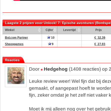
Laagste 2 prijzen voor Unlock! 7: Epische avonturen (Bordspel
Winkel
Cijfer
Levertijd
Prijs
Bol.com Partner
10
€ 32.39
Sheepgames
9
€ 27.93
Reacties
Door
Hedgehog
(1408 reacties) op 
Leuke review weer! Wel fijn dat bij dez
gemaakt, of aangepast hoeft te worden.
fijn, zeker omdat je het zelf niet vaker
Moet ik mij alleen nog over het gebrui