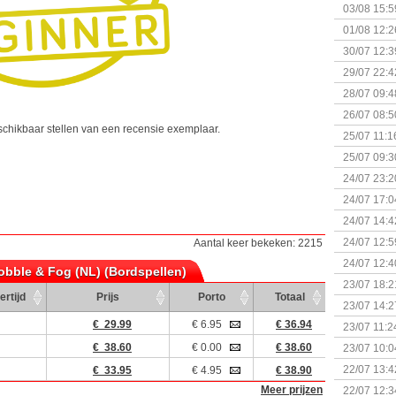
Kapitein 
03/08 15:5
01/08 12:2
30/07 12:3
29/07 22:4
28/07 09:4
26/07 08:5
chikbaar stellen van een recensie exemplaar.
25/07 11:1
25/07 09:3
Uitbreidi
24/07 23:2
24/07 17:0
(Bordspell
24/07 14:4
Surprise 
24/07 12:5
Aantal keer bekeken: 2215
(Bordspell
24/07 12:4
obble & Fog (NL) (Bordspellen)
23/07 18:2
ertijd
Prijs
Porto
Totaal
start
23/07 14:2
(Bordspell
€ 29.99
€ 6.95
€ 36.94
23/07 11:2
€ 38.60
€ 0.00
€ 38.60
23/07 10:0
22/07 13:4
€ 33.95
€ 4.95
€ 38.90
(Bordspell
Meer prijzen
22/07 12:3