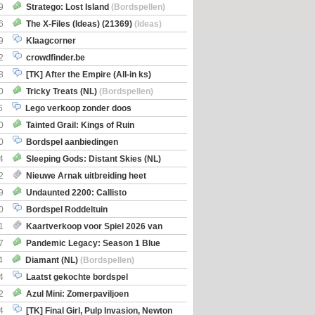
Boe
(Bordspellen)
9
Stratego: Lost Island
(Bordspellen)
6
The X-Files (Ideas) (21369)
(Ideas)
9
Klaagcorner
2
crowdfinder.be
8
[TK] After the Empire (All-in ks)
0
Tricky Treats (NL)
(Bordspellen)
6
Lego verkoop zonder doos
0
Tainted Grail: Kings of Ruin
ng: Wyrd Encounters
(Bordspellen)
0
Bordspel aanbiedingen
4
Sleeping Gods: Distant Skies (NL)
en)
2
Nieuwe Arnak uitbreiding heet
Shipments
9
Undaunted 2200: Callisto
en)
0
Bordspel Roddeltuin
1
Kaartverkoop voor Spiel 2026 van
7
Pandemic Legacy: Season 1 Blue
en)
4
Diamant (NL)
(Bordspellen)
4
Laatst gekochte bordspel
2
Azul Mini: Zomerpaviljoen
en)
4
[TK] Final Girl, Pulp Invasion, Newton