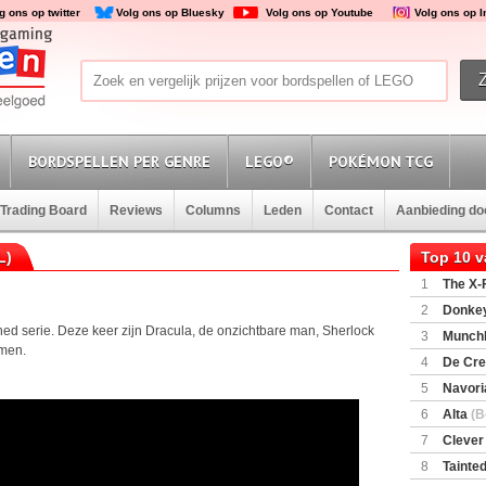
g ons op twitter
Volg ons op Bluesky
Volg ons op Youtube
Volg ons op 
BORDSPELLEN PER GENRE
LEGO®
POKÉMON TCG
Trading Board
Reviews
Columns
Leden
Contact
Aanbieding d
L)
Top 10 
1
The X-F
2
Donkey
(SuperMar
ed serie. Deze keer zijn Dracula, de onzichtbare man, Sherlock
3
Munchl
emen.
4
De Cre
5
Navori
6
Alta
(B
7
Clever
8
Tainted