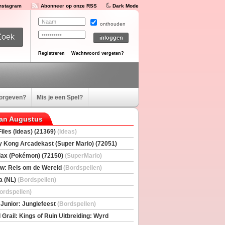
Instagram
Abonneer op onze RSS
Dark Mode
onthouden
Registreren
Wachtwoord vergeten?
oorgeven?
Mis je een Spel?
van Augustus
iles (Ideas) (21369)
(Ideas)
 Kong Arcadekast (Super Mario) (72051)
io)
ax (Pokémon) (72150)
(SuperMario)
w: Reis om de Wereld
(Bordspellen)
a (NL)
(Bordspellen)
ordspellen)
 Junior: Junglefeest
(Bordspellen)
 Grail: Kings of Ruin Uitbreiding: Wyrd