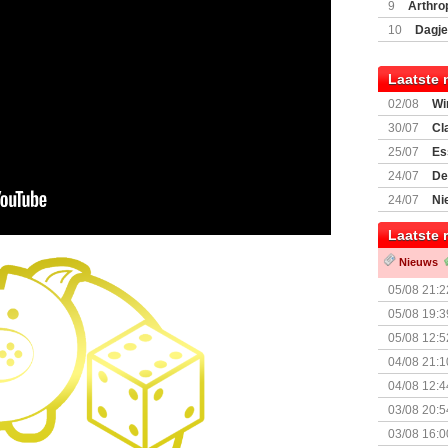
Encounte
9
Arthro
10
Dagje
(77059)
(I
Laatste 
02/08
Wi
30/07
Cl
uitbreiding
25/07
Es
Boardgam
24/07
De
weekend v
24/07
Ni
Shipment
Laatste 
Nieuws
05/08 21:2
Nemesis Re
05/08 19:3
05/08 12:5
Prijsverla
04/08 21:1
04/08 12:4
+ nieuwe u
03/08 20:5
03/08 16:0