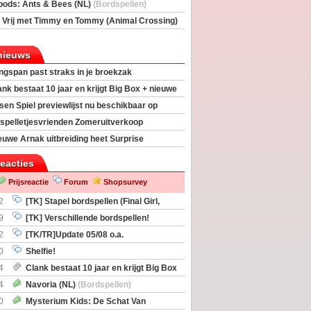
rs
(Bordspellen)
pods: Ants & Bees (NL)
(Bordspellen)
 Vrij met Timmy en Tommy (Animal Crossing)
deas)
nieuws
ngspan past straks in je broekzak
ank bestaat 10 jaar en krijgt Big Box + nieuwe
sen Spiel previewlijst nu beschikbaar op
egeek
spelletjesvrienden Zomeruitverkoop
an start
euwe Arnak uitbreiding heet Surprise
s
reacties
Prijsreactie
Forum
Shopsurvey
2
[TK] Stapel bordspellen (Final Girl,
taliation, Zombicide Invader)
9
[TK] Verschillende bordspellen!
2
[TK/TR]Update 05/08 o.a.
gingen, Imperium Horizons, 20 Strong
0
Shelfie!
4
Clank bestaat 10 jaar en krijgt Big Box
itbreiding
4
Navoria (NL)
(Bordspellen)
0
Mysterium Kids: De Schat Van