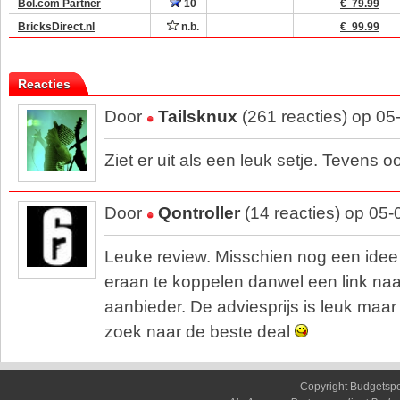
Bol.com Partner
10
€ 79.99
BricksDirect.nl
n.b.
€ 99.99
Reacties
Door
Tailsknux
(261 reacties) op 05
Ziet er uit als een leuk setje. Tevens 
Door
Qontroller
(14 reacties) op 05
Leuke review. Misschien nog een idee o
eraan te koppelen danwel een link na
aanbieder. De adviesprijs is leuk maar 
zoek naar de beste deal
Copyright Budgetsp