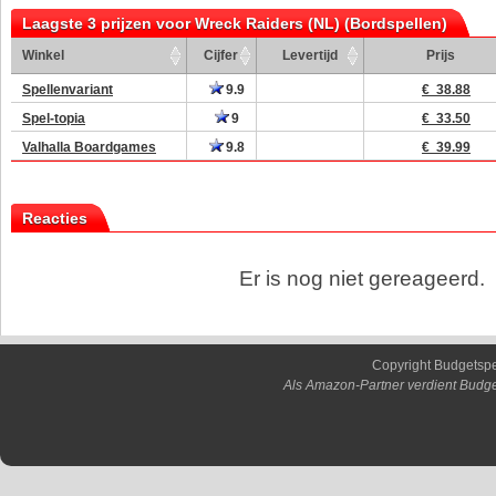
Laagste 3 prijzen voor Wreck Raiders (NL) (Bordspellen)
Winkel
Cijfer
Levertijd
Prijs
Spellenvariant
9.9
€ 38.88
Spel-topia
9
€ 33.50
Valhalla Boardgames
9.8
€ 39.99
Reacties
Er is nog niet gereageerd.
Copyright Budgetsp
Als Amazon-Partner verdient Budge