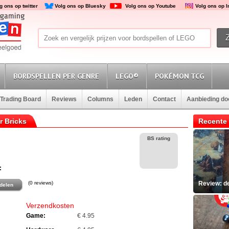
g ons op twitter
Volg ons op Bluesky
Volg ons op Youtube
Volg ons op 
BORDSPELLEN PER GENRE
LEGO®
POKÉMON TCG
Trading Board
Reviews
Columns
Leden
Contact
Aanbieding d
r Bricks
Recente 
BS rating
:
(0 reviews)
Review: d
delen
Verzendkosten
Game:
€ 4.95