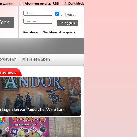
Instagram
Abonneer op onze RSS
Dark Mode
onthouden
Registreren
Wachtwoord vergeten?
oorgeven?
Mis je een Spel?
reviews
e Legenden van Andor: het Verre Land