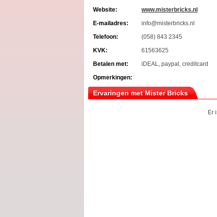
Website:
www.misterbricks.nl
E-mailadres:
info@misterbricks.nl
Telefoon:
(058) 843 2345
KVK:
61563625
Betalen met:
iDEAL, paypal, creditcard
Opmerkingen:
Ervaringen met Mister Bricks
Er 