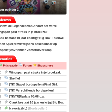
eer op Keer 3
nieuws
view: de Legenden van Andor: het Verre
ngspan past straks in je broekzak
ank bestaat 10 jaar en krijgt Big Box + nieuwe
sen Spiel previewlijst nu beschikbaar op
egeek
spelletjesvrienden Zomeruitverkoop
an start
reacties
Prijsreactie
Forum
Shopsurvey
0
Wingspan past straks in je broekzak
4
Shelfie!
2
[TK] Stapel bordspellen (Final Girl,
taliation, Zombicide Invader)
9
[TK] Verschillende bordspellen!
2
[TK/TR]Update 05/08 o.a.
gingen, Imperium Horizons, 20 Strong
4
Clank bestaat 10 jaar en krijgt Big Box
itbreiding
4
Navoria (NL)
(Bordspellen)