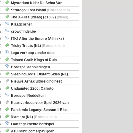
0
Mysterium Kids: De Schat Van
Boe
(Bordspellen)
9
Stratego: Lost Island
(Bordspellen)
6
The X-Files (Ideas) (21369)
(Ideas)
9
Klaagcorner
2
crowdfinder.be
8
[TK] After the Empire (All-in ks)
0
Tricky Treats (NL)
(Bordspellen)
6
Lego verkoop zonder doos
0
Tainted Grail: Kings of Ruin
ng: Wyrd Encounters
(Bordspellen)
0
Bordspel aanbiedingen
4
Sleeping Gods: Distant Skies (NL)
en)
2
Nieuwe Arnak uitbreiding heet
Shipments
9
Undaunted 2200: Callisto
en)
0
Bordspel Roddeltuin
1
Kaartverkoop voor Spiel 2026 van
7
Pandemic Legacy: Season 1 Blue
en)
4
Diamant (NL)
(Bordspellen)
4
Laatst gekochte bordspel
2
Azul Mini: Zomerpaviljoen