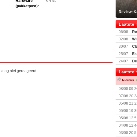
Hardware
€ 4.95
(pakketpost):
Review: K
Laatste 
06/08
Re
Land
02/08
Wi
30/07
Cl
uitbreiding
25/07
Es
Boardgam
24/07
De
weekend v
is nog niet gereageerd.
Laatste 
Nieuws
08/08 09:2
07/08 20:3
05/08 21:2
Nemesis Re
05/08 19:3
05/08 12:5
Prijsverla
04/08 12:4
+ nieuwe u
03/08 20:5