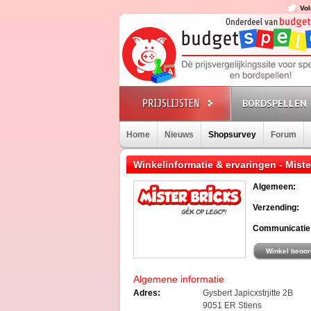
Vol
BORDSPELLEN
Home
Nieuws
Shopsurvey
Forum
Winkelinformatie & ervaringen - Miste
Algemeen:
Verzending:
Communicatie
Winkel beoor
Algemene informatie
Adres:
Gysbert Japicxstrjitte 2B
9051 ER Stiens