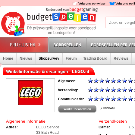
Volg ons op twitter
Volg ons op 
BORDSPELLEN
BORDSPELLEN PER GE
Home
Nieuws
Shopsurvey
Forum
Trading Board
Reviews
Winkelinformatie & ervaringen - LEGO.nl
Algemeen:
Verzending:
Communicatie:
(2 reviews)
Winkel beoordelen
Algemene informatie
Verzendkosten
Adres:
LEGO Service
Game:
€ 5
33 Bath Road