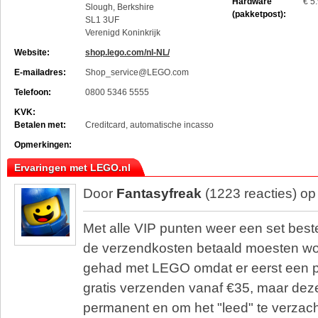
Hardware
€ 5
Slough, Berkshire
(pakketpost):
SL1 3UF
Verenigd Koninkrijk
Website:
shop.lego.com/nl-NL/
E-mailadres:
Shop_service@LEGO.com
Telefoon:
0800 5346 5555
KVK:
Betalen met:
Creditcard, automatische incasso
Opmerkingen:
Ervaringen met LEGO.nl
Door
Fantasyfreak
(1223 reacties) o
Met alle VIP punten weer een set best
de verzendkosten betaald moesten wo
gehad met LEGO omdat er eerst een p
gratis verzenden vanaf €35, maar dez
permanent en om het "leed" te verzach