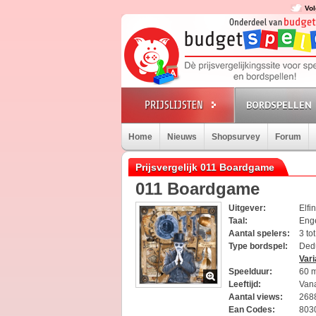
Vol
BORDSPELLEN
Home
Nieuws
Shopsurvey
Forum
Prijsvergelijk 011 Boardgame
011 Boardgame
Uitgever:
Elfi
Taal:
Eng
Aantal spelers:
3 to
Type bordspel:
Ded
Vari
Speelduur:
60 
Leeftijd:
Vana
Aantal views:
268
Ean Codes:
803