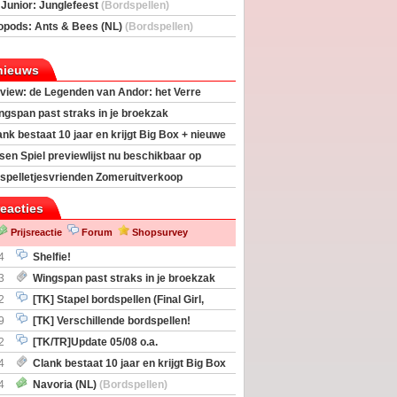
deas)
 Junior: Junglefeest
(Bordspellen)
opods: Ants & Bees (NL)
(Bordspellen)
nieuws
view: de Legenden van Andor: het Verre
ngspan past straks in je broekzak
ank bestaat 10 jaar en krijgt Big Box + nieuwe
sen Spiel previewlijst nu beschikbaar op
egeek
spelletjesvrienden Zomeruitverkoop
an start
reacties
Prijsreactie
Forum
Shopsurvey
4
Shelfie!
3
Wingspan past straks in je broekzak
2
[TK] Stapel bordspellen (Final Girl,
taliation, Zombicide Invader)
9
[TK] Verschillende bordspellen!
2
[TK/TR]Update 05/08 o.a.
gingen, Imperium Horizons, 20 Strong
4
Clank bestaat 10 jaar en krijgt Big Box
itbreiding
4
Navoria (NL)
(Bordspellen)