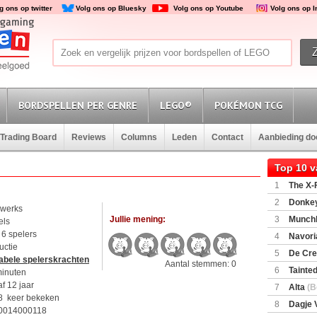
g ons op twitter
Volg ons op Bluesky
Volg ons op Youtube
Volg ons op 
BORDSPELLEN PER GENRE
LEGO®
POKÉMON TCG
Trading Board
Reviews
Columns
Leden
Contact
Aanbieding d
Top 10 
1
The X-F
2
Donkey
nwerks
(SuperMar
Jullie mening:
3
Munchl
els
t 6 spelers
4
Navori
uctie
5
De Cre
abele spelerskrachten
Aantal stemmen: 0
6
Tainted
minuten
Encounte
f 12 jaar
7
Alta
(B
8 keer bekeken
8
Dagje 
0014000118