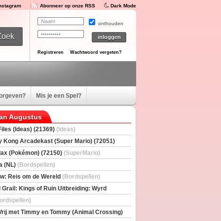
Instagram
Abonneer op onze RSS
Dark Mode
onthouden
Registreren
Wachtwoord vergeten?
oorgeven?
Mis je een Spel?
van Augustus
iles (Ideas) (21369)
(Ideas)
 Kong Arcadekast (Super Mario) (72051)
io)
ax (Pokémon) (72150)
(SuperMario)
a (NL)
(Bordspellen)
w: Reis om de Wereld
(Bordspellen)
 Grail: Kings of Ruin Uitbreiding: Wyrd
rs
(Bordspellen)
ordspellen)
Vrij met Timmy en Tommy (Animal Crossing)