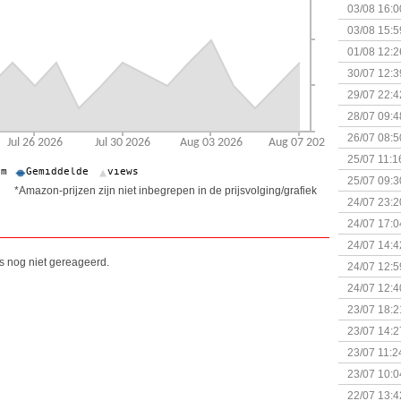
03/08 16:0
Kapitein 
03/08 15:5
01/08 12:2
30/07 12:3
29/07 22:4
28/07 09:4
26/07 08:5
25/07 11:1
25/07 09:3
*Amazon-prijzen zijn niet inbegrepen in de prijsvolging/grafiek
Uitbreidi
24/07 23:2
24/07 17:0
(Bordspell
24/07 14:4
Surprise 
is nog niet gereageerd.
24/07 12:5
(Bordspell
24/07 12:4
23/07 18:2
start
23/07 14:2
(Bordspell
23/07 11:2
23/07 10:0
22/07 13:4