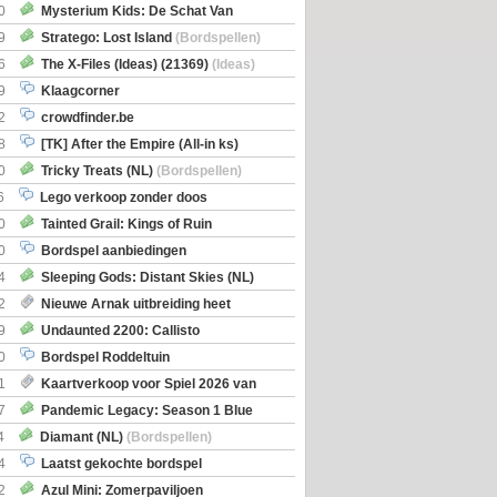
0
Mysterium Kids: De Schat Van
Boe
(Bordspellen)
9
Stratego: Lost Island
(Bordspellen)
6
The X-Files (Ideas) (21369)
(Ideas)
9
Klaagcorner
2
crowdfinder.be
8
[TK] After the Empire (All-in ks)
0
Tricky Treats (NL)
(Bordspellen)
6
Lego verkoop zonder doos
0
Tainted Grail: Kings of Ruin
ng: Wyrd Encounters
(Bordspellen)
0
Bordspel aanbiedingen
4
Sleeping Gods: Distant Skies (NL)
en)
2
Nieuwe Arnak uitbreiding heet
Shipments
9
Undaunted 2200: Callisto
en)
0
Bordspel Roddeltuin
1
Kaartverkoop voor Spiel 2026 van
7
Pandemic Legacy: Season 1 Blue
en)
4
Diamant (NL)
(Bordspellen)
4
Laatst gekochte bordspel
2
Azul Mini: Zomerpaviljoen