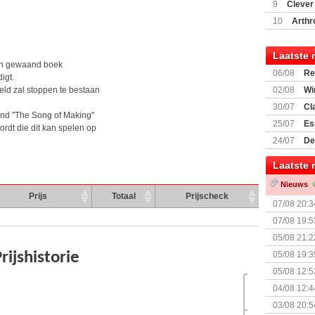
(77059)
(I
9
Clever
10
Arthr
Laatste 
ren gewaand boek
06/08
Re
igt.
Land
ld zal stoppen te bestaan
02/08
Wi
30/07
Cl
and "The Song of Making"
uitbreiding
25/07
Es
dt die dit kan spelen op
Boardgam
24/07
De
weekend v
Laatste 
Nieuws
Prijs
Totaal
Prijscheck
07/08 20:3
07/08 19:5
05/08 21:2
Nemesis Re
05/08 19:3
05/08 12:5
Prijsverla
04/08 12:4
+ nieuwe u
03/08 20:5