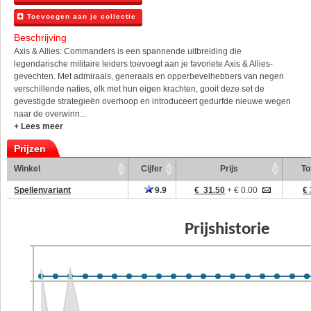
Toevoegen aan je collectie
Beschrijving
Axis & Allies: Commanders is een spannende uitbreiding die
legendarische militaire leiders toevoegt aan je favoriete Axis & Allies-
gevechten. Met admiraals, generaals en opperbevelhebbers van negen
verschillende naties, elk met hun eigen krachten, gooit deze set de
gevestigde strategieën overhoop en introduceert gedurfde nieuwe wegen
naar de overwinn...
+ Lees meer
Prijzen
Winkel
Cijfer
Prijs
To
Spellenvariant
9.9
€ 31.50
+ € 0.00
€ 