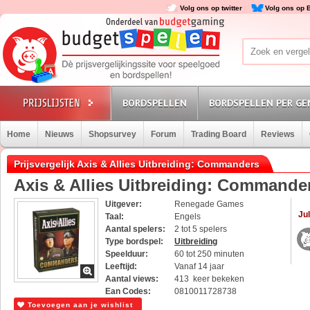
Volg ons op twitter
Volg ons op 
BORDSPELLEN
BORDSPELLEN PER GE
Home
Nieuws
Shopsurvey
Forum
Trading Board
Reviews
Prijsvergelijk Axis & Allies Uitbreiding: Commanders
Axis & Allies Uitbreiding: Commande
Uitgever:
Renegade Games
Jul
Taal:
Engels
Aantal spelers:
2 tot 5 spelers
Type bordspel:
Uitbreiding
Speelduur:
60 tot 250 minuten
Leeftijd:
Vanaf 14 jaar
Aantal views:
413 keer bekeken
Ean Codes:
0810011728738
Toevoegen aan je wishlist