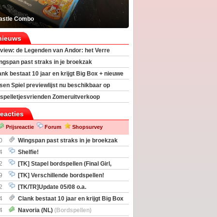
astle Combo
nieuws
view: de Legenden van Andor: het Verre
ngspan past straks in je broekzak
ank bestaat 10 jaar en krijgt Big Box + nieuwe
sen Spiel previewlijst nu beschikbaar op
egeek
spelletjesvrienden Zomeruitverkoop
an start
reacties
Prijsreactie
Forum
Shopsurvey
0
Wingspan past straks in je broekzak
4
Shelfie!
2
[TK] Stapel bordspellen (Final Girl,
taliation, Zombicide Invader)
9
[TK] Verschillende bordspellen!
2
[TK/TR]Update 05/08 o.a.
gingen, Imperium Horizons, 20 Strong
4
Clank bestaat 10 jaar en krijgt Big Box
itbreiding
4
Navoria (NL)
(Bordspellen)