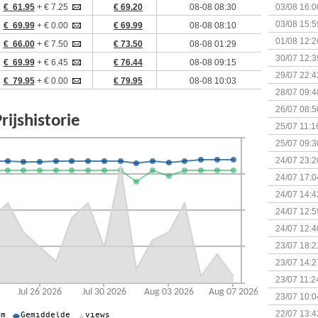
€ 61.95
+ € 7.25
€ 69.20
08-08 08:30
03/08 16:0
Kapitein 
03/08 15:5
€ 69.99
+ € 0.00
€ 69.99
08-08 08:10
01/08 12:2
€ 66.00
+ € 7.50
€ 73.50
08-08 01:29
30/07 12:3
€ 69.99
+ € 6.45
€ 76.44
08-08 09:15
29/07 22:4
€ 79.95
+ € 0.00
€ 79.95
08-08 10:03
28/07 09:4
26/07 08:5
25/07 11:1
25/07 09:3
Uitbreidi
24/07 23:2
24/07 17:0
(Bordspell
24/07 14:4
Surprise 
24/07 12:5
(Bordspell
24/07 12:4
23/07 18:2
start
23/07 14:2
(Bordspell
23/07 11:2
23/07 10:0
22/07 13:4