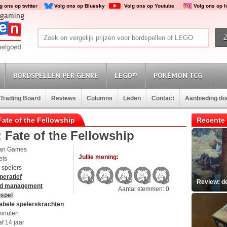
g ons op twitter
Volg ons op Bluesky
Volg ons op Youtube
Volg ons op 
BORDSPELLEN PER GENRE
LEGO®
POKÉMON TCG
Trading Board
Reviews
Columns
Leden
Contact
Aanbieding d
Fate of the Fellowship
Recente 
 Fate of the Fellowship
an Games
Jullie mening:
els
4 spelers
peratief
Review: d
d management
Aantal stemmen: 0
ospel
abele spelerskrachten
minuten
f 14 jaar