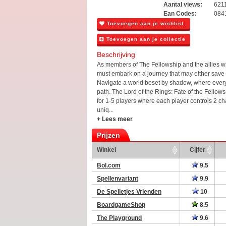
Aantal views:
621
Ean Codes:
084
Toevoegen aan je wishlist
Toevoegen aan je collectie
Beschrijving
As members of The Fellowship and the allies wh
must embark on a journey that may either save
Navigate a world beset by shadow, where ever
path. The Lord of the Rings: Fate of the Fellow
for 1-5 players where each player controls 2 cha
uniq...
+ Lees meer
Prijzen
Winkel
Cijfer
Bol.com
9.5
Spellenvariant
9.9
De Spelletjes Vrienden
10
BoardgameShop
8.5
The Playground
9.6