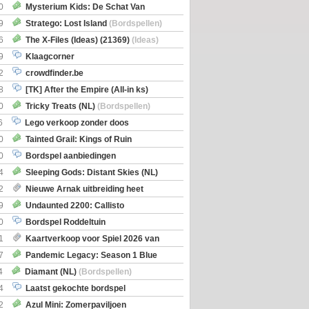
0
Mysterium Kids: De Schat Van
Boe
(Bordspellen)
9
Stratego: Lost Island
(Bordspellen)
6
The X-Files (Ideas) (21369)
(Ideas)
9
Klaagcorner
2
crowdfinder.be
8
[TK] After the Empire (All-in ks)
0
Tricky Treats (NL)
(Bordspellen)
6
Lego verkoop zonder doos
0
Tainted Grail: Kings of Ruin
ng: Wyrd Encounters
(Bordspellen)
0
Bordspel aanbiedingen
4
Sleeping Gods: Distant Skies (NL)
en)
2
Nieuwe Arnak uitbreiding heet
Shipments
9
Undaunted 2200: Callisto
en)
0
Bordspel Roddeltuin
1
Kaartverkoop voor Spiel 2026 van
7
Pandemic Legacy: Season 1 Blue
en)
4
Diamant (NL)
(Bordspellen)
4
Laatst gekochte bordspel
2
Azul Mini: Zomerpaviljoen