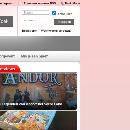
Instagram
Abonneer op onze RSS
Dark Mode
onthouden
Registreren
Wachtwoord vergeten?
oorgeven?
Mis je een Spel?
reviews
e Legenden van Andor: het Verre Land