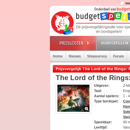
Vol
BORDSPELLEN
Home
Nieuws
Shopsurvey
Forum
Prijsvergelijk The Lord of the Rings: 
The Lord of the Rings:
Uitgever:
Z-M
Taal:
Eng
Aantal spelers:
1 - 
Type bordspel:
Coo
Han
Sol
Vari
Speelduur:
90 
Leeftijd:
Vana