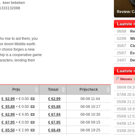
1 keer bekeken
1333132088
Review: C
Laatste 
06/08
Re
Land
o rise to aid them, you
02/08
Wi
 or doom Middle-earth.
30/07
Cl
y choice forges a new
uitbreiding
25/07
Es
ship is a cooperative game
Boardgam
racters, lending their
24/07
De
weekend v
Laatste 
Nieuws
08/08 09:2
Prijs
Totaal
Prijscheck
07/08 20:3
€ 62.99
+ € 0.00
€ 62.99
08-08 11:44
05/08 21:2
€ 65.88
+ € 0.00
€ 65.88
08-08 10:17
Nemesis Re
05/08 19:3
€ 62.99
+ € 4.95
€ 67.94
08-08 10:30
05/08 12:5
Prijsverla
€ 67.95
+ € 0.00
€ 67.95
08-08 09:15
04/08 12:4
+ nieuwe u
€ 65.50
+ € 2.99
€ 68.49
08-08 19:25
03/08 20:5