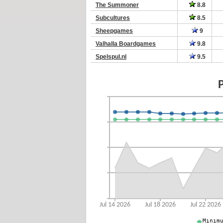
The Summoner
8.8
Subcultures
8.5
Sheepgames
9
Valhalla Boardgames
9.8
Spelspul.nl
9.5