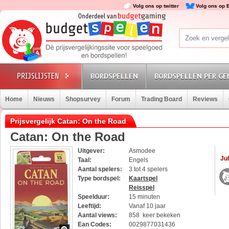
Volg ons op twitter
Volg ons op 
BORDSPELLEN
BORDSPELLEN PER GE
Home
Nieuws
Shopsurvey
Forum
Trading Board
Reviews
Prijsvergelijk Catan: On the Road
Catan: On the Road
Uitgever:
Asmodee
Jul
Taal:
Engels
Aantal spelers:
3 tot 4 spelers
Type bordspel:
Kaartspel
Reisspel
Speelduur:
15 minuten
Leeftijd:
Vanaf 10 jaar
Aantal views:
858 keer bekeken
Ean Codes:
0029877031436